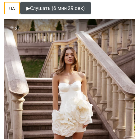
▶
Слушать (6 мин 29 сек)
UA
2т