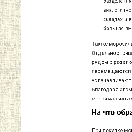
разделения
аналогичног
складах и 
большая вм
Также морозиль
Отдельностоящ
рядом с розетк
перемещаются 
устанавливаютс
Благодаря этом
максимально ак
На что обр
При покупке мо