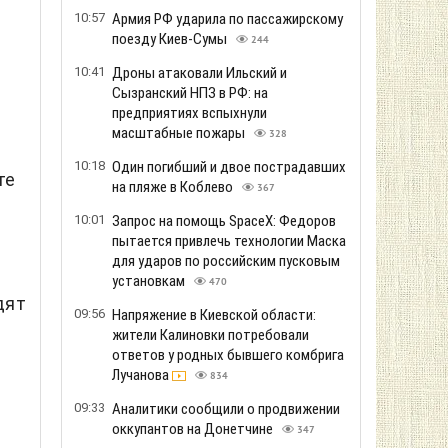
10:57
Армия РФ ударила по пассажирскому
поезду Киев-Сумы
244
10:41
Дроны атаковали Ильский и
Сызранский НПЗ в РФ: на
предприятиях вспыхнули
масштабные пожары
328
10:18
Один погибший и двое пострадавших
те
на пляже в Коблево
367
10:01
Запрос на помощь SpaceX: Федоров
пытается привлечь технологии Маска
для ударов по российским пусковым
установкам
470
дят
09:56
Напряжение в Киевской области:
жители Калиновки потребовали
ответов у родных бывшего комбрига
Лучанова
834
09:33
Аналитики сообщили о продвижении
оккупантов на Донетчине
347