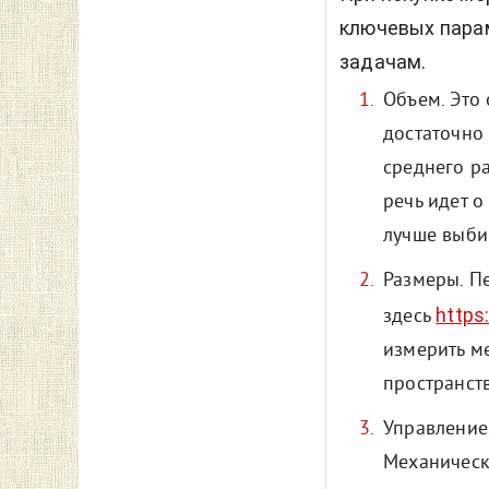
ключевых пара
задачам.
Объем. Это 
достаточно
среднего р
речь идет 
лучше выби
Размеры. П
https
здесь
измерить ме
пространст
Управление
Механическ