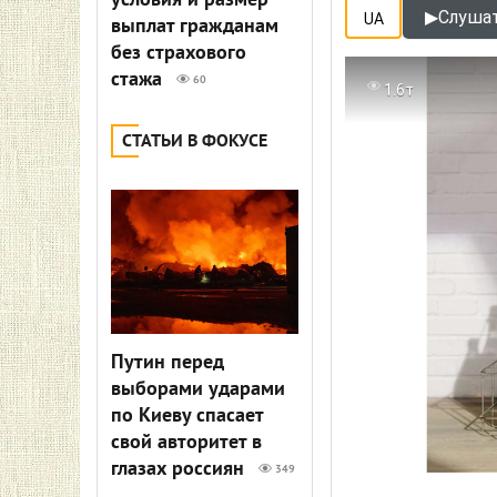
условия и размер
▶
Слушат
UA
выплат гражданам
без страхового
стажа
60
1.6т
СТАТЬИ В ФОКУСЕ
Путин перед
выборами ударами
по Киеву спасает
свой авторитет в
глазах россиян
349