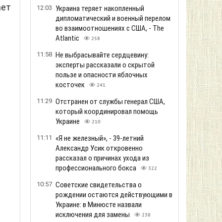
ает
12:03
Украина теряет накопленный
дипломатический и военный перелом
во взаимоотношениях с США, - The
Atlantic
258
11:58
Не выбрасывайте сердцевину:
эксперты рассказали о скрытой
пользе и опасности яблочных
косточек
241
11:29
Отстранен от службы генерал США,
который координировал помощь
Украине
210
11:11
«Я не железный», - 39-летний
Александр Усик откровенно
рассказал о причинах ухода из
профессионального бокса
322
10:57
Советские свидетельства о
рождении остаются действующими в
Украине: в Минюсте назвали
исключения для замены
238