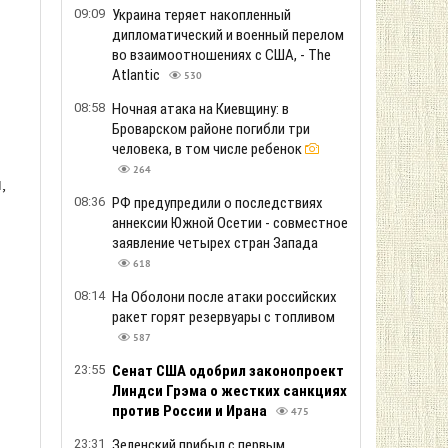
09:09
Украина теряет накопленный
дипломатический и военный перелом
во взаимоотношениях с США, - The
Atlantic
530
08:58
Ночная атака на Киевщину: в
Броварском районе погибли три
человека, в том числе ребенок
264
,
08:36
РФ предупредили о последствиях
аннексии Южной Осетии - совместное
заявление четырех стран Запада
618
08:14
На Оболони после атаки российских
ракет горят резервуары с топливом
587
23:55
Сенат США одобрил законопроект
Линдси Грэма о жестких санкциях
против России и Ирана
475
23:31
Зеленский прибыл с первым