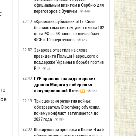
официальным визитом в Сербию для
переговоров с Вучичем
440
C
23:13
«Крымский рубильник off»: Силы
беспилотных систем уничтожили 102
.
цели РФ за 48 часов, включая базу
ФСБ и 10 энергоузлов
639
22:57
Захарова ответила на слова
президента Польши Навроцкого о
поддержке Украины в борьбе против
РФ
1т
22:43
ГУР провело «парад» морских
дронов Magura у побережья
те
оккупированной Ялты
468
тое
22:19
Три сценария развития войны:
обозреватель Bloomberg объяснил,
почему конфликт затягивается до
2027 года
554
22:03
Шокирующая проверка в Киеве: 4 из 5
образцов «польского» масла и сыра