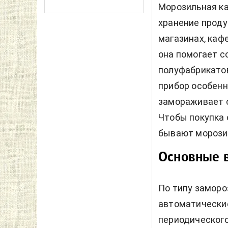
Морозильная ка
хранение проду
магазинах, кафе
она помогает с
полуфабрикатов
прибор особенно
замораживает с
Чтобы покупка 
бывают морозил
Основные 
По типу заморо
автоматические
периодического