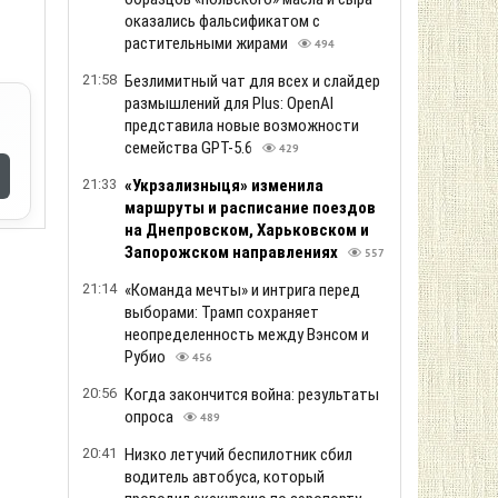
оказались фальсификатом с
растительными жирами
494
21:58
Безлимитный чат для всех и слайдер
размышлений для Plus: OpenAI
представила новые возможности
семейства GPT-5.6
429
21:33
«Укрзализныця» изменила
маршруты и расписание поездов
на Днепровском, Харьковском и
Запорожском направлениях
557
21:14
«Команда мечты» и интрига перед
выборами: Трамп сохраняет
неопределенность между Вэнсом и
Рубио
456
20:56
Когда закончится война: результаты
опроса
489
20:41
Низко летучий беспилотник сбил
водитель автобуса, который