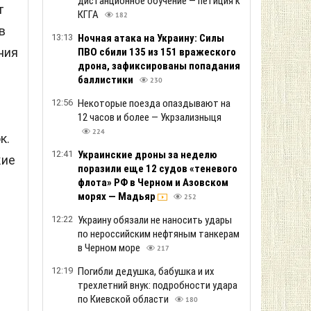
дистанционное обучение — петиция к
т
КГГА
182
в
13:13
Ночная атака на Украину: Силы
ния
ПВО сбили 135 из 151 вражеского
дрона, зафиксированы попадания
баллистики
230
12:56
Некоторые поезда опаздывают на
12 часов и более — Укрзализныця
224
к.
12:41
Украинские дроны за неделю
кие
поразили еще 12 судов «теневого
флота» РФ в Черном и Азовском
морях — Мадьяр
252
12:22
Украину обязали не наносить удары
по нероссийским нефтяным танкерам
в Черном море
217
12:19
Погибли дедушка, бабушка и их
трехлетний внук: подробности удара
я
по Киевской области
180