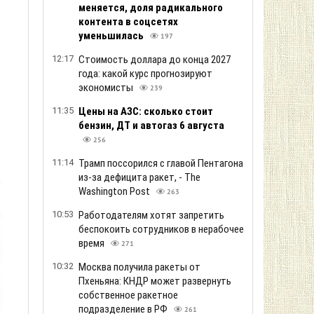
меняется, доля радикального
контента в соцсетях
уменьшилась
197
12:17
Стоимость доллара до конца 2027
года: какой курс прогнозируют
экономисты
239
11:35
Цены на АЗС: сколько стоит
бензин, ДТ и автогаз 6 августа
256
11:14
Трамп поссорился с главой Пентагона
из-за дефицита ракет, - The
Washington Post
263
10:53
Работодателям хотят запретить
беспокоить сотрудников в нерабочее
время
271
10:32
Москва получила ракеты от
Пхеньяна: КНДР может развернуть
собственное ракетное
подразделение в РФ
261