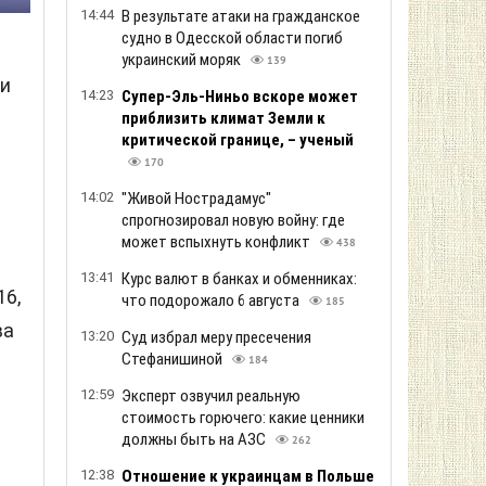
14:44
В результате атаки на гражданское
судно в Одесской области погиб
украинский моряк
139
ии
14:23
Супер-Эль-Ниньо вскоре может
приблизить климат Земли к
критической границе, – ученый
170
14:02
"Живой Нострадамус"
спрогнозировал новую войну: где
может вспыхнуть конфликт
438
13:41
Курс валют в банках и обменниках:
16,
что подорожало 6 августа
185
ва
13:20
Суд избрал меру пресечения
Стефанишиной
184
12:59
Эксперт озвучил реальную
стоимость горючего: какие ценники
должны быть на АЗС
262
12:38
Отношение к украинцам в Польше