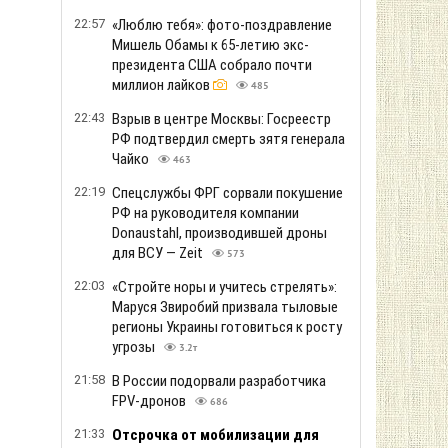
22:57
«Люблю тебя»: фото-поздравление
Мишель Обамы к 65-летию экс-
президента США собрало почти
миллион лайков
485
22:43
Взрыв в центре Москвы: Госреестр
РФ подтвердил смерть зятя генерала
Чайко
463
22:19
Спецслужбы ФРГ сорвали покушение
РФ на руководителя компании
Donaustahl, производившей дроны
для ВСУ — Zeit
573
22:03
«Стройте норы и учитесь стрелять»:
Маруся Звиробий призвала тыловые
регионы Украины готовиться к росту
угрозы
3.2т
21:58
В России подорвали разработчика
FPV-дронов
686
21:33
Отсрочка от мобилизации для