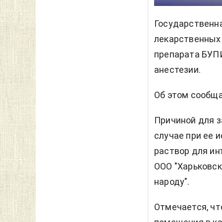
Государственна
лекарственных 
препарата БУП
анестезии.
Об этом сообща
Причиной для з
случае при ее 
раствор для ин
ООО "Харьковс
народу".
Отмечается, чт