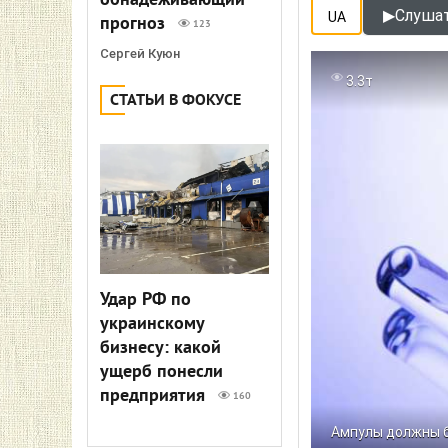
обнадеживающий
▶
Слушат
UA
прогноз
123
Сергей Куюн
3.3т
СТАТЬИ В ФОКУСЕ
Удар РФ по
украинскому
бизнесу: какой
ущерб понесли
предприятия
160
Ампулы должны 