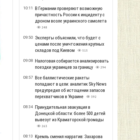
10:11
В Германии проверяют возможную
причастность России к инциденту с
дроном возле украинского самолета
248
09:50
Эксперты объяснили, что будет с
ценами после уничтожения крупных
складов под Киевом
515
09:08
Налоговая собирается анализировать
поездки украинцев за границу
294
08:57
Все баллистические ракеты
попадают в цели: аналитик Sky News
предупредил об истощении запасов
перехватчиков в Украине
392
08:34
Принудительная эвакуация в
Донецкой области: более 500 детей
вывезут из Краматорской громады
263
.
08:13
Кремль сменил нарратив: Захарова