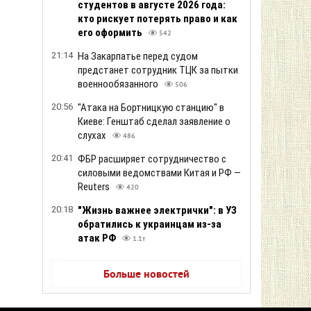
студентов в августе 2026 года:
кто рискует потерять право и как
его оформить
542
21:14
На Закарпатье перед судом
предстанет сотрудник ТЦК за пытки
военнообязанного
506
20:56
"Атака на Бортницкую станцию" в
Киеве: Генштаб сделал заявление о
слухах
486
20:41
ФБР расширяет сотрудничество с
силовыми ведомствами Китая и РФ —
Reuters
420
20:18
"Жизнь важнее электрички": в УЗ
обратились к украинцам из-за
атак РФ
1.1т
Больше новостей