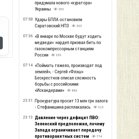
придумала нового «куратора»
Украины
383
07:58
Удары БПЛА остановили
Саратовский НПЗ
303
07:36
«В январе по Москве будут ходить
медведи»: нардеп призвал бить по
газокомпрессорным станциям
России
595
07:14
«Поймать тяжело, производят под
землей», - Сергей «Флэш»
Бескрестнов описал сложность
борьбы с российскими
«Искандерами»
886
23:31
Прокуратура просит 13 млн грн залога
- Стефанишина расплакалась
513
23:13
Давление через дефицит ПВО:
Зеленский предположил, почему
Запада ограничивает передачу
противоракетных систем
774