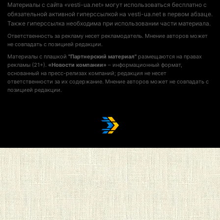
Материалы с сайта «vesti-ua.net» могут использоваться бесплатно с
обязательной активной гиперссылкой на vesti-ua.net в первом абзаце.
Также гиперссылка необходима при использовании части материала.
Ответственность за рекламу несет рекламодатель. Мнение авторов может
не совпадать с позицией редакции.
Материалы с плашкой
"Партнерский материал"
размещаются на правах
рекламы (21+).
«Новости компании»
– информационный формат,
основанный на пресс-релизах компаний; редакция не несет
ответственности за их содержание. Мнение авторов может не совпадать с
позицией редакции.