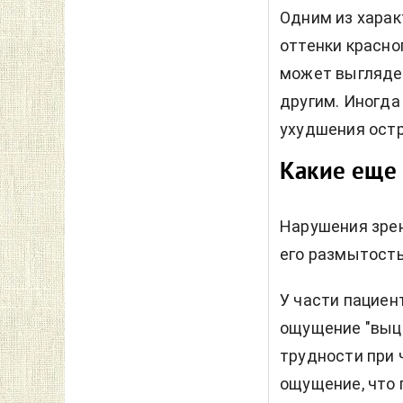
Одним из харак
оттенки красно
может выглядет
другим. Иногда
ухудшения остр
Какие еще 
Нарушения зрен
его размытост
У части пациен
ощущение "выцв
трудности при 
ощущение, что 