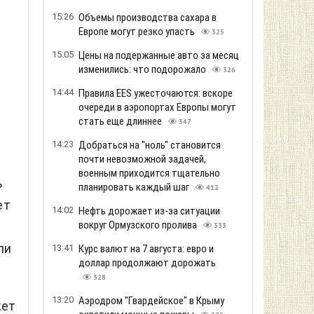
15:26
Объемы производства сахара в
Европе могут резко упасть
325
15:05
Цены на подержанные авто за месяц
изменились: что подорожало
326
14:44
Правила EES ужесточаются: вскоре
очереди в аэропортах Европы могут
стать еще длиннее
347
14:23
Добраться на "ноль" становится
почти невозможной задачей,
военным приходится тщательно
ь
планировать каждый шаг
412
ет
14:02
Нефть дорожает из-за ситуации
вокруг Ормузского пролива
333
ли
13:41
Курс валют на 7 августа: евро и
доллар продолжают дорожать
328
13:20
Аэродром "Гвардейское" в Крыму
жет