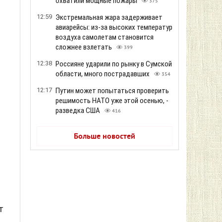
охватили мощные пожары
375
12:59
Экстремальная жара задерживает
авиарейсы: из-за высоких температур
воздуха самолетам становится
сложнее взлетать
399
12:38
Россияне ударили по рынку в Сумской
области, много пострадавших
354
12:17
Путин может попытаться проверить
и
решимость НАТО уже этой осенью, -
.
разведка США
416
Больше новостей
т