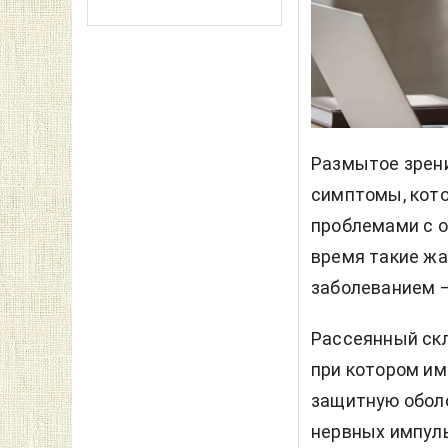
Размытое зрени
симптомы, кото
проблемами с
время такие жа
заболеванием 
Рассеянный скл
при котором им
защитную оболо
нервных импул