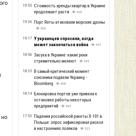
ого
19:55
Стоимость аренды квартир в Украине
продолжает расти
310
19:36
Порт Ялты атаковали морские дроны
303
19:17
У украинцев спросили, когда
может закончиться война
337
18:56
Засуха в Украине: какие реки
стремительно мелеют
335
18:35
В самый критический момент
я
союзники подвели Украину, -
Bloomberg
438
18:14
Блокировка портов уже привела к
остановке работы некоторых
предприятий
303
17:53
Падения российской ракеты Х-101 в
 но
Польше: опрос зафиксировал раскол
в настроениях поляков
322