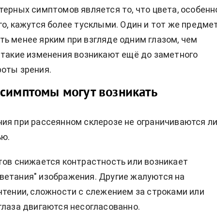
терных симптомов является то, что цвета, особенн
го, кажутся более тусклыми. Один и тот же предме
ь менее ярким при взгляде одним глазом, чем
 такие изменения возникают ещё до заметного
оты зрения.
симптомы могут возникать
ия при рассеянном склерозе не ограничиваются л
ью.
тов снижается контрастность или возникает
етания" изображения. Другие жалуются на
чтении, сложности с слежением за строками или
глаза двигаются несогласованно.