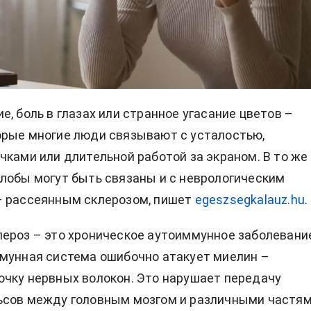
е, боль в глазах или странное угасание цветов –
рые многие люди связывают с усталостью,
очками
или длительной работой за экраном. В то же
лобы могут быть связаны и с неврологическим
– рассеянным склерозом, пишет
egeszsegkalauz.hu
.
ероз – это хроническое аутоиммунное заболевание
мунная система ошибочно атакует миелин –
чку нервных волокон. Это нарушает передачу
ьсов между головным мозгом и различными частя