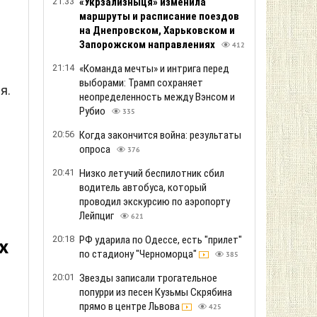
21:33
«Укрзализныця» изменила
маршруты и расписание поездов
на Днепровском, Харьковском и
Запорожском направлениях
412
21:14
«Команда мечты» и интрига перед
выборами: Трамп сохраняет
я.
неопределенность между Вэнсом и
Рубио
335
20:56
Когда закончится война: результаты
опроса
376
20:41
Низко летучий беспилотник сбил
водитель автобуса, который
проводил экскурсию по аэропорту
Лейпциг
621
20:18
РФ ударила по Одессе, есть "прилет"
х
по стадиону "Черноморца"
385
20:01
Звезды записали трогательное
попурри из песен Кузьмы Скрябина
прямо в центре Львова
425