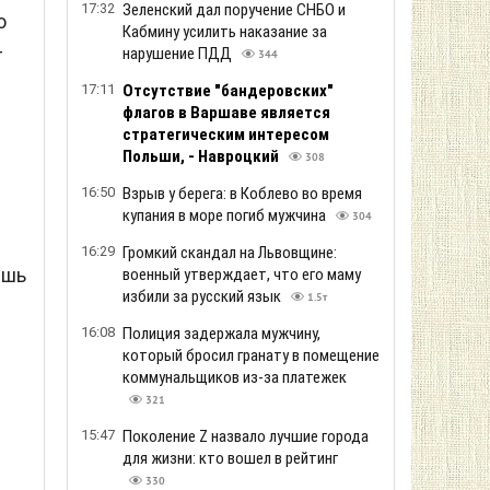
17:32
Зеленский дал поручение СНБО и
о
Кабмину усилить наказание за
т
нарушение ПДД
344
17:11
Отсутствие "бандеровских"
флагов в Варшаве является
стратегическим интересом
Польши, - Навроцкий
308
16:50
Взрыв у берега: в Коблево во время
купания в море погиб мужчина
304
16:29
Громкий скандал на Львовщине:
ишь
военный утверждает, что его маму
избили за русский язык
1.5т
16:08
Полиция задержала мужчину,
который бросил гранату в помещение
коммунальщиков из-за платежек
321
15:47
Поколение Z назвало лучшие города
для жизни: кто вошел в рейтинг
330