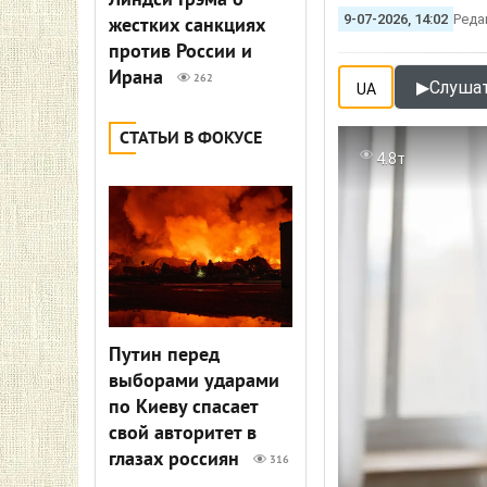
Линдси Грэма о
9-07-2026, 14:02
Реда
жестких санкциях
против России и
Ирана
262
▶
Слушат
UA
СТАТЬИ В ФОКУСЕ
4.8т
Путин перед
выборами ударами
по Киеву спасает
свой авторитет в
глазах россиян
316