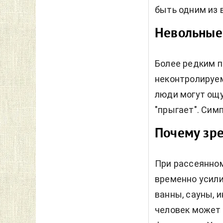
быть одним из 
Невольные
Более редким п
неконтролируем
люди могут ощу
"прыгает". Сим
Почему зре
При рассеянно
временно усил
ванны, сауны, 
человек может 