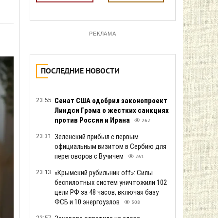
РЕКЛАМА
ПОСЛЕДНИЕ НОВОСТИ
23:55
Сенат США одобрил законопроект
Линдси Грэма о жестких санкциях
против России и Ирана
262
23:31
Зеленский прибыл с первым
официальным визитом в Сербию для
переговоров с Вучичем
261
23:13
«Крымский рубильник off»: Силы
беспилотных систем уничтожили 102
цели РФ за 48 часов, включая базу
ФСБ и 10 энергоузлов
308
22:57