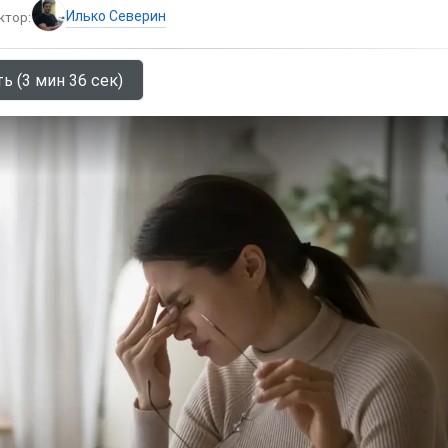
Илько Северин
ктор:
ь (3 мин 36 сек)