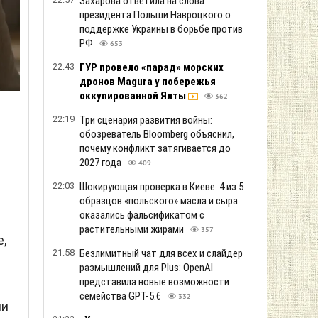
Захарова ответила на слова
президента Польши Навроцкого о
поддержке Украины в борьбе против
РФ
653
22:43
ГУР провело «парад» морских
дронов Magura у побережья
оккупированной Ялты
362
22:19
Три сценария развития войны:
обозреватель Bloomberg объяснил,
почему конфликт затягивается до
2027 года
409
22:03
Шокирующая проверка в Киеве: 4 из 5
образцов «польского» масла и сыра
оказались фальсификатом с
растительными жирами
357
,
21:58
Безлимитный чат для всех и слайдер
размышлений для Plus: OpenAI
представила новые возможности
семейства GPT-5.6
332
ми