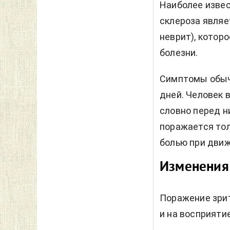
Наиболее изве
склероза являе
неврит), котор
болезни.
Симптомы обычн
дней. Человек 
словно перед н
поражается тол
болью при движ
Изменения 
Поражение зрит
и на восприяти