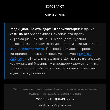
КУРС ВАЛЮТ
СПРАВОЧНИК
Редакционные стандарты и верификация:
Издание
vesti-ua.net
обеспечивает высокие стандарты
информационной гигиены. В процессе курации
новостей мы опираемся на методологию мониторинга
и
. Для проверки достоверности
ИМИ
Детектор медиа
материалов редакция использует ресурсы
,
StopFake
и официальные данные Центра стратегических
VoxCheck
коммуникаций Украины. Мы придерживаемся политики
прозрачности и работаем в соответствии с этическим
кодексом журналиста.
Мы стремимся к максимальной точности, но если вы заметили
ошибку — пожалуйста, сообщите нам:
СООБЩИТЬ РЕДАКЦИИ →
vestiua.net@gmail.com