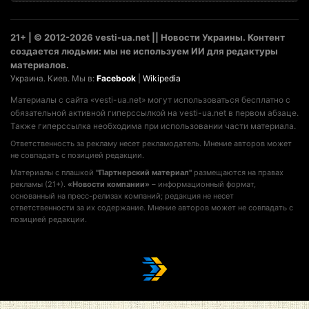
21+ | © 2012-2026 vesti-ua.net || Новости Украины. Контент
создается людьми: мы не используем ИИ для редактуры
материалов.
Украина. Киев. Мы в:
Facebook
|
Wikipedia
Материалы с сайта «vesti-ua.net» могут использоваться бесплатно с
обязательной активной гиперссылкой на vesti-ua.net в первом абзаце.
Также гиперссылка необходима при использовании части материала.
Ответственность за рекламу несет рекламодатель. Мнение авторов может
не совпадать с позицией редакции.
Материалы с плашкой
"Партнерский материал"
размещаются на правах
рекламы (21+).
«Новости компании»
– информационный формат,
основанный на пресс-релизах компаний; редакция не несет
ответственности за их содержание. Мнение авторов может не совпадать с
позицией редакции.