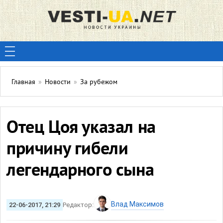
Главная
»
Новости
»
За рубежом
Отец Цоя указал на
причину гибели
легендарного сына
Влад Максимов
22-06-2017, 21:29
Редактор: