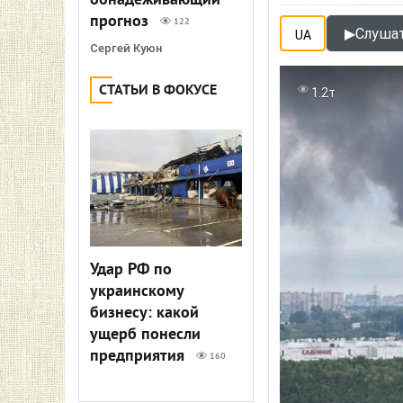
обнадеживающий
прогноз
122
▶
Слушат
UA
Сергей Куюн
СТАТЬИ В ФОКУСЕ
1.2т
Удар РФ по
украинскому
бизнесу: какой
ущерб понесли
предприятия
160