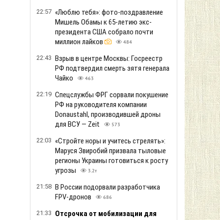
22:57
«Люблю тебя»: фото-поздравление
Мишель Обамы к 65-летию экс-
президента США собрало почти
миллион лайков
484
22:43
Взрыв в центре Москвы: Госреестр
РФ подтвердил смерть зятя генерала
Чайко
463
22:19
Спецслужбы ФРГ сорвали покушение
РФ на руководителя компании
Donaustahl, производившей дроны
для ВСУ — Zeit
573
22:03
«Стройте норы и учитесь стрелять»:
Маруся Звиробий призвала тыловые
регионы Украины готовиться к росту
угрозы
3.2т
21:58
В России подорвали разработчика
FPV-дронов
686
21:33
Отсрочка от мобилизации для