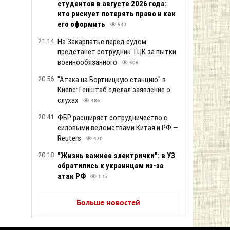
студентов в августе 2026 года:
кто рискует потерять право и как
его оформить
542
21:14
На Закарпатье перед судом
предстанет сотрудник ТЦК за пытки
военнообязанного
506
20:56
"Атака на Бортницкую станцию" в
Киеве: Генштаб сделал заявление о
слухах
486
20:41
ФБР расширяет сотрудничество с
силовыми ведомствами Китая и РФ —
Reuters
420
20:18
"Жизнь важнее электрички": в УЗ
обратились к украинцам из-за
атак РФ
1.1т
Больше новостей