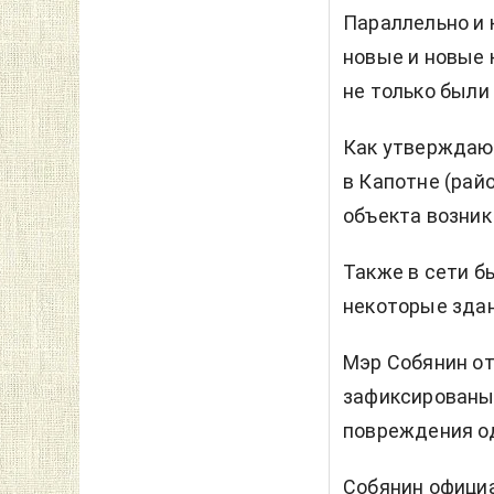
Параллельно и 
новые и новые 
не только был
Как утверждают
в Капотне (рай
объекта возник
Также в сети б
некоторые здан
Мэр Собянин от
зафиксированы
повреждения од
Собянин официа