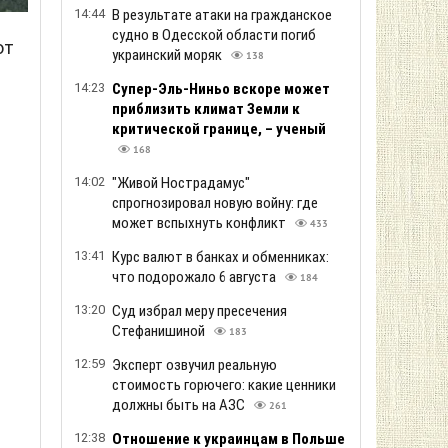
14:44
В результате атаки на гражданское
судно в Одесской области погиб
ют
украинский моряк
138
14:23
Супер-Эль-Ниньо вскоре может
приблизить климат Земли к
критической границе, – ученый
168
14:02
"Живой Нострадамус"
спрогнозировал новую войну: где
может вспыхнуть конфликт
433
13:41
Курс валют в банках и обменниках:
что подорожало 6 августа
184
13:20
Суд избрал меру пресечения
н
Стефанишиной
183
12:59
Эксперт озвучил реальную
стоимость горючего: какие ценники
должны быть на АЗС
261
12:38
Отношение к украинцам в Польше