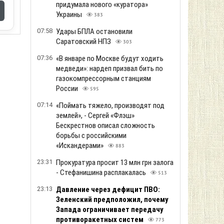
придумала нового «куратора»
Украины
383
07:58
Удары БПЛА остановили
Саратовский НПЗ
303
07:36
«В январе по Москве будут ходить
медведи»: нардеп призвал бить по
газокомпрессорным станциям
России
595
07:14
«Поймать тяжело, производят под
землей», - Сергей «Флэш»
Бескрестнов описал сложность
борьбы с российскими
«Искандерами»
883
23:31
Прокуратура просит 13 млн грн залога
- Стефанишина расплакалась
513
23:13
Давление через дефицит ПВО:
Зеленский предположил, почему
Запада ограничивает передачу
противоракетных систем
773