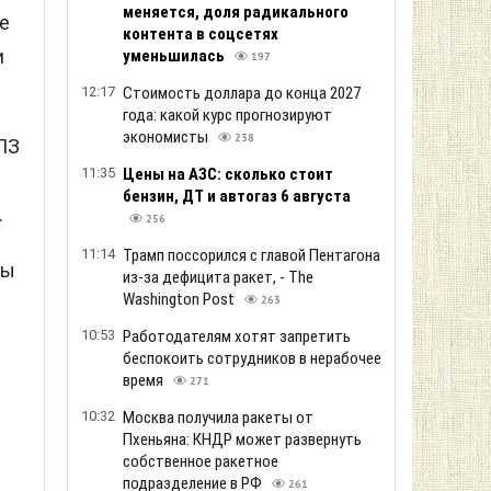
меняется, доля радикального
е
контента в соцсетях
и
уменьшилась
197
12:17
Стоимость доллара до конца 2027
года: какой курс прогнозируют
экономисты
238
ПЗ
11:35
Цены на АЗС: сколько стоит
бензин, ДТ и автогаз 6 августа
.
256
11:14
Трамп поссорился с главой Пентагона
ны
из-за дефицита ракет, - The
Washington Post
263
10:53
Работодателям хотят запретить
беспокоить сотрудников в нерабочее
время
271
10:32
Москва получила ракеты от
Пхеньяна: КНДР может развернуть
собственное ракетное
подразделение в РФ
261