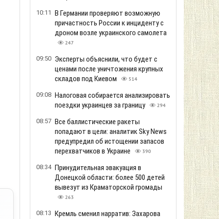
10:11
В Германии проверяют возможную
причастность России к инциденту с
дроном возле украинского самолета
247
09:50
Эксперты объяснили, что будет с
ценами после уничтожения крупных
складов под Киевом
514
09:08
Налоговая собирается анализировать
поездки украинцев за границу
294
08:57
Все баллистические ракеты
попадают в цели: аналитик Sky News
предупредил об истощении запасов
перехватчиков в Украине
390
08:34
Принудительная эвакуация в
Донецкой области: более 500 детей
вывезут из Краматорской громады
263
08:13
Кремль сменил нарратив: Захарова