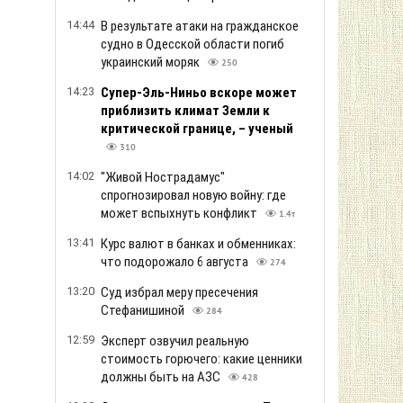
14:44
В результате атаки на гражданское
судно в Одесской области погиб
украинский моряк
250
14:23
Супер-Эль-Ниньо вскоре может
приблизить климат Земли к
критической границе, – ученый
310
14:02
"Живой Нострадамус"
спрогнозировал новую войну: где
может вспыхнуть конфликт
1.4т
13:41
Курс валют в банках и обменниках:
что подорожало 6 августа
274
13:20
Суд избрал меру пресечения
Стефанишиной
284
12:59
Эксперт озвучил реальную
стоимость горючего: какие ценники
должны быть на АЗС
428