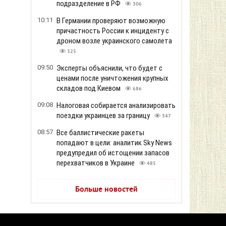
подразделение в РФ
306
10:11
В Германии проверяют возможную
причастность России к инциденту с
дроном возле украинского самолета
325
09:50
Эксперты объяснили, что будет с
ценами после уничтожения крупных
складов под Киевом
686
09:08
Налоговая собирается анализировать
поездки украинцев за границу
347
08:57
Все баллистические ракеты
попадают в цели: аналитик Sky News
предупредил об истощении запасов
перехватчиков в Украине
485
Больше новостей