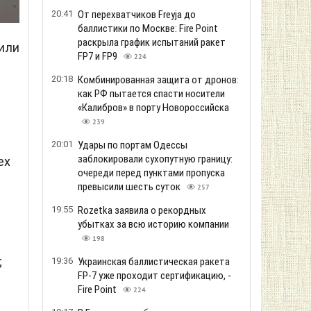
20:41
От перехватчиков Freyja до
баллистики по Москве: Fire Point
раскрыла график испытаний ракет
или
FP7 и FP9
224
20:18
Комбинированная защита от дронов:
как РФ пытается спасти носители
«Калибров» в порту Новороссийска
239
20:01
Удары по портам Одессы
заблокировали сухопутную границу:
ех
очереди перед пунктами пропуска
превысили шесть суток
257
19:55
Rozetka заявила о рекордных
убытках за всю историю компании
198
;
19:36
Украинская баллистическая ракета
FP-7 уже проходит сертификацию, -
Fire Point
224