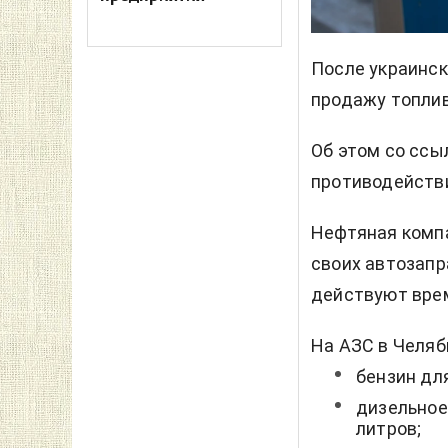
После украинск
продажу топлив
Об этом со ссы
противодейств
Нефтяная компа
своих автозапр
действуют вре
На АЗС в Челя
бензин для
дизельное
литров;