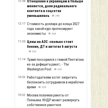
12:38
Отношение к украинцам в Польше
меняется, доля радикального
контента в соцсетях
уменьшилась
290
12:17
Стоимость доллара до конца 2027
года: какой курс прогнозируют
экономисты
368
11:35
Цены на АЗС: сколько стоит
бензин, ДТ и автогаз 6 августа
342
11:14
Трамп поссорился с главой Пентагона
из-за дефицита ракет, - The
Washington Post
318
10:53
Работодателям хотят запретить
беспокоить сотрудников в нерабочее
время
320
10:32
Москва получила ракеты от
Пхеньяна: КНДР может развернуть
собственное ракетное