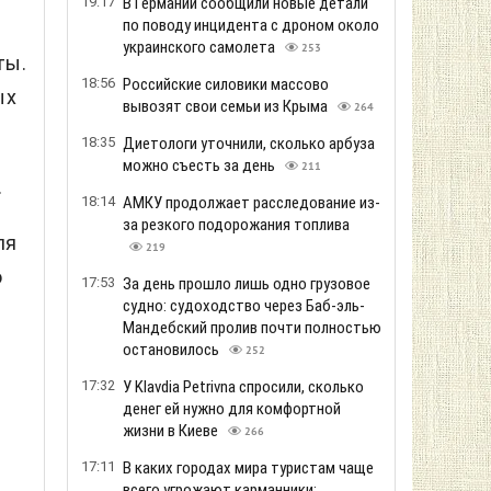
19:17
В Германии сообщили новые детали
по поводу инцидента с дроном около
украинского самолета
253
ты.
18:56
Российские силовики массово
ых
вывозят свои семьи из Крыма
264
18:35
Диетологи уточнили, сколько арбуза
можно съесть за день
211
.
18:14
АМКУ продолжает расследование из-
за резкого подорожания топлива
ля
219
о
17:53
За день прошло лишь одно грузовое
судно: судоходство через Баб-эль-
Мандебский пролив почти полностью
остановилось
252
17:32
У Klavdia Petrivna спросили, сколько
денег ей нужно для комфортной
жизни в Киеве
266
17:11
В каких городах мира туристам чаще
всего угрожают карманники: