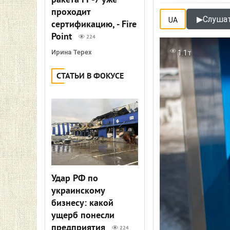
ракета FP-7 уже
проходит
▶
Слушат
UA
сертификацию, - Fire
Point
224
Ирина Терех
1.1т
СТАТЬИ В ФОКУСЕ
Удар РФ по
украинскому
бизнесу: какой
ущерб понесли
предприятия
224