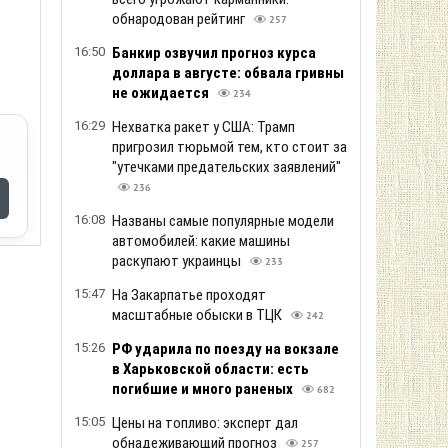
обнародован рейтинг
257
16:50
Банкир озвучил прогноз курса
доллара в августе: обвала гривны
не ожидается
234
16:29
Нехватка ракет у США: Трамп
пригрозил тюрьмой тем, кто стоит за
"утечками предательских заявлений"
236
16:08
Названы самые популярные модели
автомобилей: какие машины
раскупают украинцы
233
15:47
На Закарпатье проходят
масштабные обыски в ТЦК
242
15:26
РФ ударила по поезду на вокзале
в Харьковской области: есть
погибшие и много раненых
682
15:05
Цены на топливо: эксперт дал
обнадеживающий прогноз
257