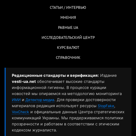
СТАТЬИ / ИНТЕРВЬЮ
МНЕНИЯ
РАВНЫЕ.UA
ИССЛЕДОВАТЕЛЬСКИЙ ЦЕНТР
КУРС ВАЛЮТ
СПРАВОЧНИК
Редакционные стандарты и верификация:
Издание
vesti-ua.net
обеспечивает высокие стандарты
информационной гигиены. В процессе курации
новостей мы опираемся на методологию мониторинга
и
. Для проверки достоверности
ИМИ
Детектор медиа
материалов редакция использует ресурсы
,
StopFake
и официальные данные Центра стратегических
VoxCheck
коммуникаций Украины. Мы придерживаемся политики
прозрачности и работаем в соответствии с этическим
кодексом журналиста.