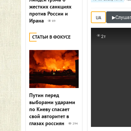
Линдси Грэма о
жестких санкциях
против России и
▶
Слушат
UA
Ирана
89
2т
СТАТЬИ В ФОКУСЕ
Путин перед
выборами ударами
по Киеву спасает
свой авторитет в
глазах россиян
294