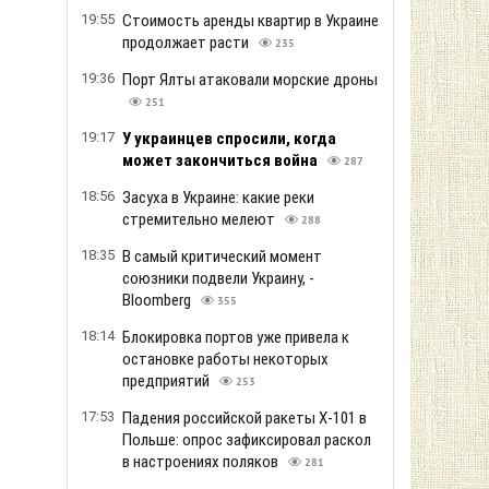
19:55
Стоимость аренды квартир в Украине
продолжает расти
235
19:36
Порт Ялты атаковали морские дроны
251
19:17
У украинцев спросили, когда
может закончиться война
287
18:56
Засуха в Украине: какие реки
стремительно мелеют
288
18:35
В самый критический момент
союзники подвели Украину, -
Bloomberg
355
18:14
Блокировка портов уже привела к
остановке работы некоторых
предприятий
253
17:53
Падения российской ракеты Х-101 в
Польше: опрос зафиксировал раскол
в настроениях поляков
281