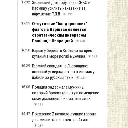
17:32
Зеленский дал поручение СНБО и
Кабмину усилить наказание за
нарушение ПДД
296
17:11
Отсутствие "бандеровских"
флагов в Варшаве является
стратегическим интересом
Польши, - Навроцкий
268
16:50
Взрыв у берега: в Коблево во время
купания в море погиб мужчина
263
16:29
Громкий скандал на Львовщине:
военный утверждает, что его маму
избили за русский язык
1.2т
16:08
Полиция задержала мужчину,
который бросил гранату в помещение
коммунальщиков из-за платежек
281
15:47
Поколение Z назвало лучшие города
для жизни: кто вошел в рейтинг
287