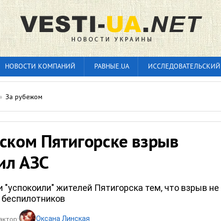
НОВОСТИ КОМПАНИЙ
РАВНЫЕ.UA
ИССЛЕДОВАТЕЛЬСКИЙ
»
За рубежом
йском Пятигорске взрыв
ил АЗС
 "успокоили" жителей Пятигорска тем, что взрыв не
й беспилотников
Оксана Линская
актор: