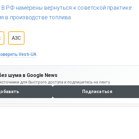
:
В РФ намерены вернуться к советской практике
я в производстве топлива.
к
АЗС
оверять Vesti-UA
без шума в Google News
источники для быстрого доступа и подпишитесь на ленту
обавить
Подписаться