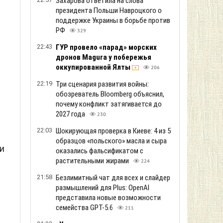
Захарова ответила на слова
л
президента Польши Навроцкого о
поддержке Украины в борьбе против
РФ
329
22:43
ГУР провело «парад» морских
дронов Magura у побережья
оккупированной Ялты
206
22:19
Три сценария развития войны:
обозреватель Bloomberg объяснил,
почему конфликт затягивается до
2027 года
230
22:03
Шокирующая проверка в Киеве: 4 из 5
образцов «польского» масла и сыра
и
оказались фальсификатом с
растительными жирами
224
21:58
Безлимитный чат для всех и слайдер
размышлений для Plus: OpenAI
представила новые возможности
семейства GPT-5.6
211