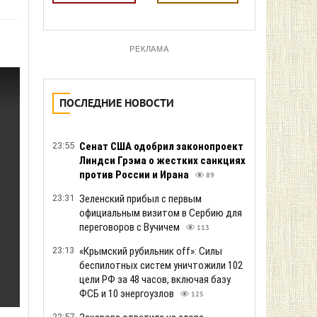
РЕКЛАМА
ПОСЛЕДНИЕ НОВОСТИ
23:55
Сенат США одобрил законопроект
Линдси Грэма о жестких санкциях
против России и Ирана
89
23:31
Зеленский прибыл с первым
официальным визитом в Сербию для
переговоров с Вучичем
113
23:13
«Крымский рубильник off»: Силы
беспилотных систем уничтожили 102
цели РФ за 48 часов, включая базу
ФСБ и 10 энергоузлов
125
22:57