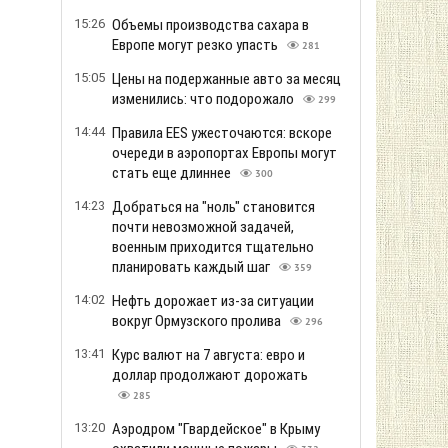
15:26
Объемы производства сахара в
Европе могут резко упасть
281
15:05
Цены на подержанные авто за месяц
изменились: что подорожало
299
14:44
Правила EES ужесточаются: вскоре
очереди в аэропортах Европы могут
стать еще длиннее
300
14:23
Добраться на "ноль" становится
почти невозможной задачей,
военным приходится тщательно
планировать каждый шаг
359
14:02
Нефть дорожает из-за ситуации
вокруг Ормузского пролива
296
13:41
Курс валют на 7 августа: евро и
доллар продолжают дорожать
285
13:20
Аэродром "Гвардейское" в Крыму