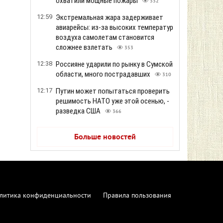
охватили мощные пожары
332
12:59
Экстремальная жара задерживает
авиарейсы: из-за высоких температур
воздуха самолетам становится
сложнее взлетать
353
12:38
Россияне ударили по рынку в Сумской
области, много пострадавших
310
12:17
Путин может попытаться проверить
решимость НАТО уже этой осенью, -
разведка США
366
Больше новостей
литика конфиденциальности
Правила пользования