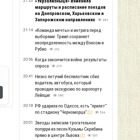
21:33
«Укрзализныця» изменила
маршруты и расписание поездов
на Днепровском, Харьковском и
Запорожском направлениях
282
21:14
«Команда мечты» и интрига перед
выборами: Трамп сохраняет
неопределенность между Вэнсом и
Рубио
231
20:56
Когда закончится война: результаты
опроса
273
20:41
Низко летучий беспилотник сбил
водитель автобуса, который
проводил экскурсию по аэропорту
Лейпциг
390
20:18
РФ ударила по Одессе, есть "прилет"
по стадиону "Черноморца"
316
20:01
Звезды записали трогательное
попурри из песен Кузьмы Скрябина
прямо в центре Львова
307