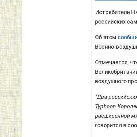
Истребители Н
российских сам
Об этом
сообщ
Военно-воздуш
Отмечается, чт
Великобритании
воздушного пр
"Два российски
Typhoon Короле
расширенной ми
говорится в со