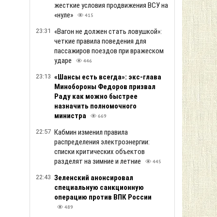
жесткие условия продвижения ВСУ на
«нуле»
415
23:31
«Вагон не должен стать ловушкой»:
четкие правила поведения для
пассажиров поездов при вражеском
ударе
446
23:13
«Шансы есть всегда»: экс-глава
Минобороны Федоров призвал
Раду как можно быстрее
назначить полномочного
министра
669
22:57
Кабмин изменил правила
распределения электроэнергии:
списки критических объектов
разделят на зимние и летние
445
22:43
Зеленский анонсировал
специальную санкционную
операцию против ВПК России
489