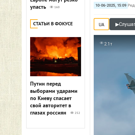
Европе могут резко
10-06-2025, 15:09
Ред
упасть
160
СТАТЬИ В ФОКУСЕ
▶
Слушат
UA
2.1т
Путин перед
выборами ударами
по Киеву спасает
свой авторитет в
глазах россиян
252