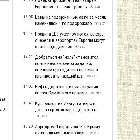
Объемы производства сахара в
Европе могут резко упасть
160
15:05
Цены на подержанные авто за месяц
изменились: что подорожало
187
14:44
Правила EES ужесточаются: вскоре
очереди в аэропортах Европы могут
стать еще длиннее
185
14:23
Добраться на "ноль" становится
почти невозможной задачей,
военным приходится тщательно
планировать каждый шаг
219
14:02
Нефть дорожает из-за ситуации
вокруг Ормузского пролива
204
та
13:41
Курс валют на 7 августа: евро и
ах
доллар продолжают дорожать
208
13:20
Аэродром "Гвардейское" в Крыму
охватили мощные пожары
230