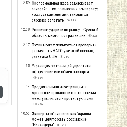
12:59
Экстремальная жара задерживает
авиарейсы: из-за высоких температур
воздуха самолетам становится
сложнее взлетать
249
12:38
Россияне ударили по рынку в Сумской
области, много пострадавших
225
12:17
Путин может попытаться проверить
решимость НАТО уже этой осенью, -
разведка США
250
11:35
Украинцам за границей упростили
оформление или обмен паспорта
314
11:14
Продажа земли иностранцам: в
Аргентине произошли столкновения
между полицией и протестующими
236
10:53
Эксперты объяснили, как Украина
может уничтожать российские
"Искандеры"
339