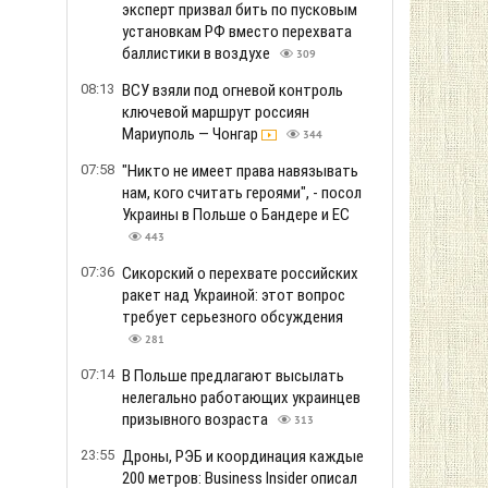
эксперт призвал бить по пусковым
установкам РФ вместо перехвата
баллистики в воздухе
309
08:13
ВСУ взяли под огневой контроль
ключевой маршрут россиян
Мариуполь — Чонгар
344
07:58
"Никто не имеет права навязывать
нам, кого считать героями", - посол
Украины в Польше о Бандере и ЕС
443
07:36
Сикорский о перехвате российских
ракет над Украиной: этот вопрос
требует серьезного обсуждения
281
07:14
В Польше предлагают высылать
нелегально работающих украинцев
призывного возраста
313
23:55
Дроны, РЭБ и координация каждые
200 метров: Business Insider описал