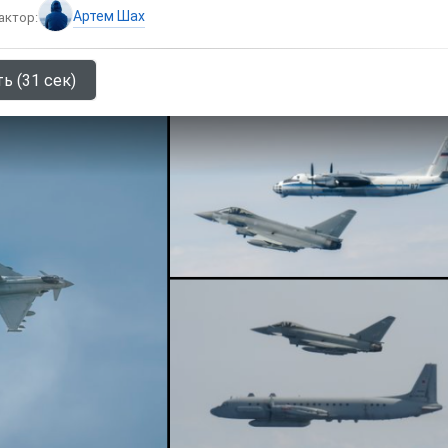
Артем Шах
актор:
ь (31 сек)