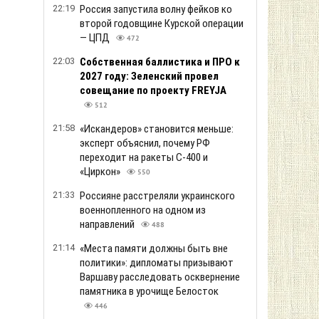
22:19
Россия запустила волну фейков ко
второй годовщине Курской операции
— ЦПД
472
22:03
Собственная баллистика и ПРО к
2027 году: Зеленский провел
совещание по проекту FREYJA
512
21:58
«Искандеров» становится меньше:
эксперт объяснил, почему РФ
переходит на ракеты С-400 и
«Циркон»
550
21:33
Россияне расстреляли украинского
военнопленного на одном из
направлений
488
21:14
«Места памяти должны быть вне
политики»: дипломаты призывают
Варшаву расследовать осквернение
памятника в урочище Белосток
446