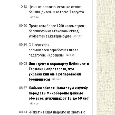
10:32
Цены на топливо: сколько стоят
бензин, дизель и автогаз 7 августа
246
09:50
Пролетели более 1700 километров:
беспилотники атаковали склад
Wildberries в Екатеринбурге
282
09:29
С 1 сентября
повышается заработная плата
педагогов, - Корецкий
295
09:08
Инцидент в аэропорту Лейпцига: в
Германии опровергли, что
украинский Ан-124 перевозил
боеприпасы
318
08:57
Кабмин обязал Налоговую службу
передать Минобороны данные
обо всех мужчинах от 18 до 60 лет
406
08:34
«Ракет из США надолго не хватит»: