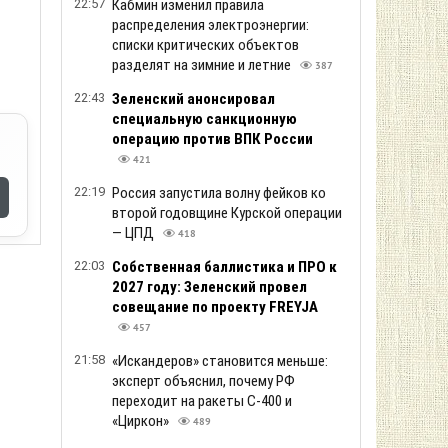
22:57
Кабмин изменил правила
распределения электроэнергии:
списки критических объектов
разделят на зимние и летние
387
22:43
Зеленский анонсировал
специальную санкционную
операцию против ВПК России
421
22:19
Россия запустила волну фейков ко
второй годовщине Курской операции
— ЦПД
418
22:03
Собственная баллистика и ПРО к
2027 году: Зеленский провел
совещание по проекту FREYJA
457
21:58
«Искандеров» становится меньше:
эксперт объяснил, почему РФ
переходит на ракеты С-400 и
«Циркон»
489