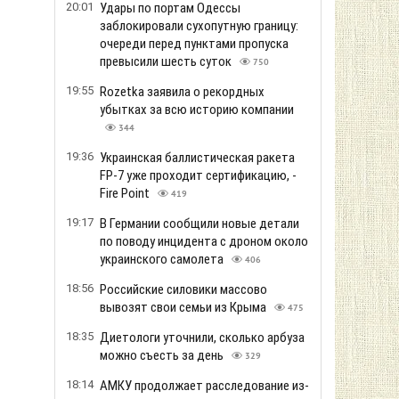
20:01
Удары по портам Одессы
заблокировали сухопутную границу:
очереди перед пунктами пропуска
превысили шесть суток
750
19:55
Rozetka заявила о рекордных
убытках за всю историю компании
344
19:36
Украинская баллистическая ракета
FP-7 уже проходит сертификацию, -
Fire Point
419
19:17
В Германии сообщили новые детали
по поводу инцидента с дроном около
украинского самолета
406
18:56
Российские силовики массово
вывозят свои семьи из Крыма
475
18:35
Диетологи уточнили, сколько арбуза
можно съесть за день
329
18:14
АМКУ продолжает расследование из-