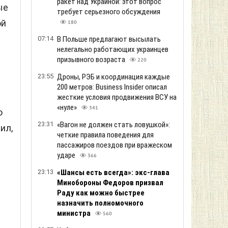
ракет над Украиной: этот вопрос
ые
требует серьезного обсуждения
ой
180
07:14
В Польше предлагают высылать
нелегально работающих украинцев
призывного возраста
220
23:55
Дроны, РЭБ и координация каждые
200 метров: Business Insider описал
жесткие условия продвижения ВСУ на
«нуле»
341
о
23:31
«Вагон не должен стать ловушкой»:
ил,
четкие правила поведения для
пассажиров поездов при вражеском
ударе
366
23:13
«Шансы есть всегда»: экс-глава
Минобороны Федоров призвал
Раду как можно быстрее
назначить полномочного
министра
560