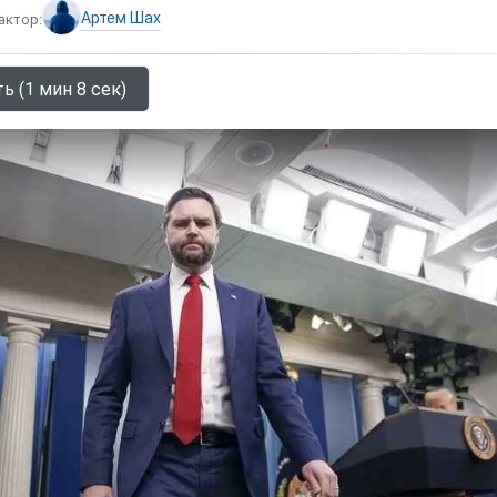
Артем Шах
актор:
ь (1 мин 8 сек)