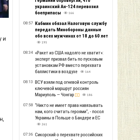
Германии опровергли, что
украинский Ан-124 перевозил
боеприпасы
166
08:57
Кабмин обязал Налоговую службу
передать Минобороны данные
обо всех мужчинах от 18 до 60 лет
у и
195
08:34
«Ракет из США надолго не хватит»:
эксперт призвал бить по пусковым
установкам РФ вместо перехвата
баллистики в воздухе
164
08:13
ВСУ взяли под огневой контроль
ключевой маршрут россиян
Мариуполь — Чонгар
186
07:58
"Никто не имеет права навязывать
нам, кого считать героями", - посол
Украины в Польше о Бандере и ЕС
н,
261
07:36
Сикорский о перехвате российских