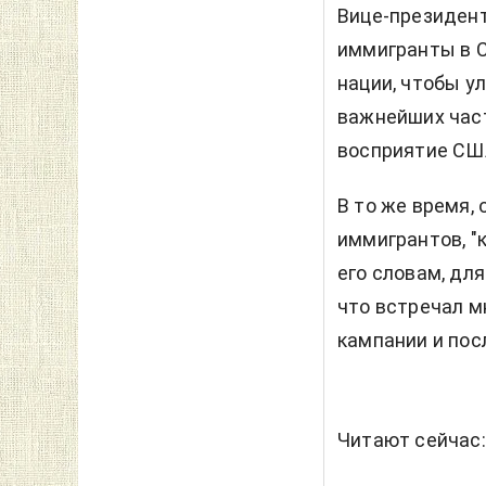
Вице-президент
иммигранты в С
нации, чтобы у
важнейших част
восприятие США
В то же время,
иммигрантов, "
его словам, дл
что встречал м
кампании и пос
Читают сейчас