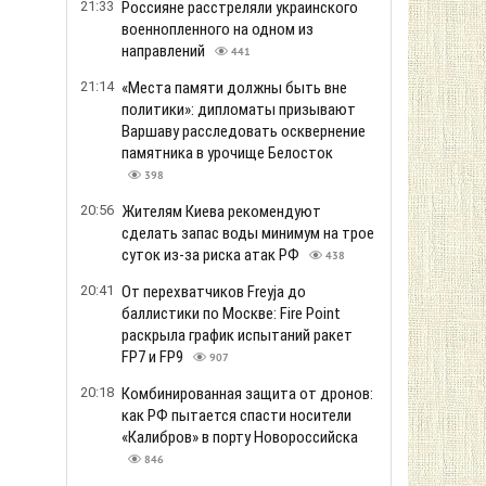
21:33
Россияне расстреляли украинского
военнопленного на одном из
направлений
441
21:14
«Места памяти должны быть вне
политики»: дипломаты призывают
Варшаву расследовать осквернение
памятника в урочище Белосток
398
20:56
Жителям Киева рекомендуют
сделать запас воды минимум на трое
суток из-за риска атак РФ
438
20:41
От перехватчиков Freyja до
баллистики по Москве: Fire Point
раскрыла график испытаний ракет
FP7 и FP9
907
20:18
Комбинированная защита от дронов:
как РФ пытается спасти носители
«Калибров» в порту Новороссийска
846