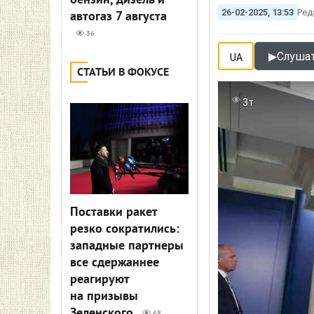
бензин, дизель и
26-02-2025, 13:53
Ред
автогаз 7 августа
36
▶
Слушат
UA
СТАТЬИ В ФОКУСЕ
3т
Поставки ракет
резко сократились:
западные партнеры
все сдержаннее
реагируют
на призывы
Зеленского
68