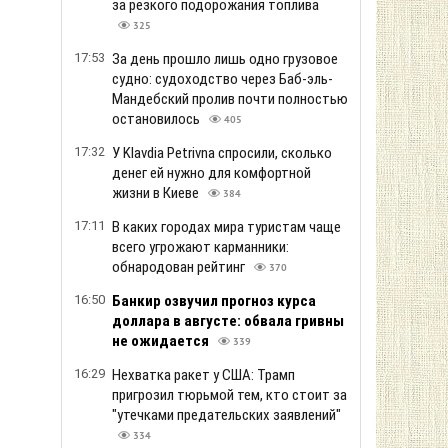
за резкого подорожания топлива
325
17:53
За день прошло лишь одно грузовое
судно: судоходство через Баб-эль-
Мандебский пролив почти полностью
остановилось
405
17:32
У Klavdia Petrivna спросили, сколько
денег ей нужно для комфортной
жизни в Киеве
384
17:11
В каких городах мира туристам чаще
всего угрожают карманники:
обнародован рейтинг
370
16:50
Банкир озвучил прогноз курса
доллара в августе: обвала гривны
не ожидается
339
16:29
Нехватка ракет у США: Трамп
пригрозил тюрьмой тем, кто стоит за
"утечками предательских заявлений"
334