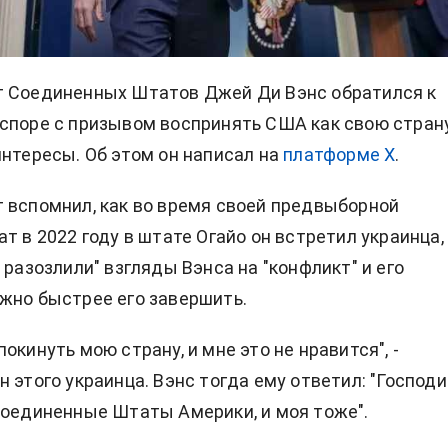
т Соединенных Штатов
Джей Ди Вэнс
обратился к
споре с призывом воспринять США как свою стран
интересы. Об этом он написал на
платформе Х
.
 вспомнил, как во время своей предвыборной
т в 2022 году в штате Огайо он встретил украинца,
 разозлили" взгляды Вэнса на "конфликт" и его
жно быстрее его завершить.
окинуть мою страну, и мне это не нравится", -
 этого украинца. Вэнс тогда ему ответил: "Господи
Соединенные Штаты Америки, и моя тоже".