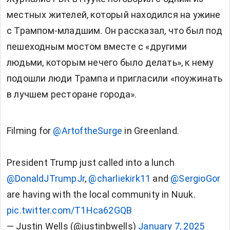
местных жителей, который находился на ужине
с Трампом-младшим. Он рассказал, что был под
пешеходным мостом вместе с «другими
людьми, которым нечего было делать», к нему
подошли люди Трампа и пригласили «поужинать
в лучшем ресторане города».
Filming for
@ArtoftheSurge
in Greenland.
President Trump just called into a lunch
@DonaldJTrumpJr
,
@charliekirk11
and
@SergioGor
are having with the local community in Nuuk.
pic.twitter.com/T1Hca62GQB
— Justin Wells (@justinbwells)
January 7, 2025