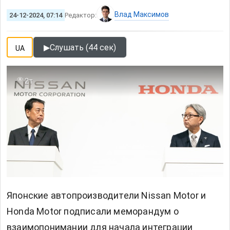
Влад Максимов
24-12-2024, 07:14
Редактор:
▶
Слушать (44 сек)
UA
2т
Японские автопроизводители Nissan Motor и
Honda Motor подписали меморандум о
взаимопонимании для начала интеграции