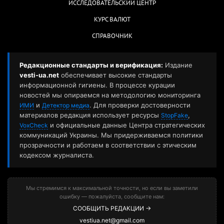
ИССЛЕДОВАТЕЛЬСКИЙ ЦЕНТР
КУРС ВАЛЮТ
СПРАВОЧНИК
Редакционные стандарты и верификация:
Издание
vesti-ua.net
обеспечивает высокие стандарты
информационной гигиены. В процессе курации
новостей мы опираемся на методологию мониторинга
и
. Для проверки достоверности
ИМИ
Детектор медиа
материалов редакция использует ресурсы
,
StopFake
и официальные данные Центра стратегических
VoxCheck
коммуникаций Украины. Мы придерживаемся политики
прозрачности и работаем в соответствии с этическим
кодексом журналиста.
Мы стремимся к максимальной точности, но если вы заметили
ошибку — пожалуйста, сообщите нам:
СООБЩИТЬ РЕДАКЦИИ →
vestiua.net@gmail.com