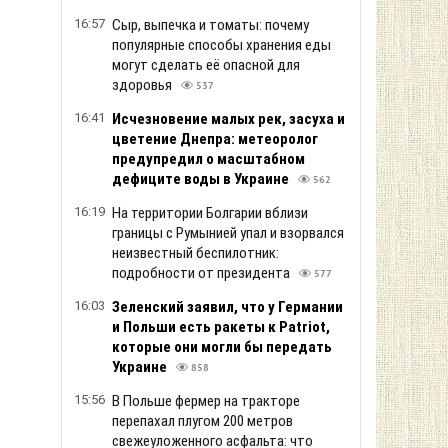
16:57
Сыр, выпечка и томаты: почему
популярные способы хранения еды
могут сделать её опасной для
здоровья
537
16:41
Исчезновение малых рек, засуха и
цветение Днепра: метеоролог
предупредил о масштабном
дефиците воды в Украине
562
16:19
На территории Болгарии вблизи
границы с Румынией упал и взорвался
неизвестный беспилотник:
подробности от президента
577
16:03
Зеленский заяв ил, что у Германии
и Польши есть ракеты к Patriot,
которые они могли бы передать
Украине
858
15:56
В Польше фермер на тракторе
перепахал плугом 200 метров
свежеуложенного асфальта: что