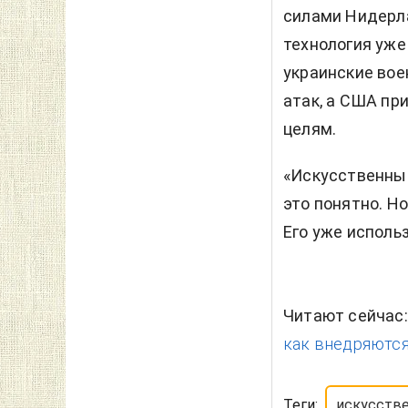
силами Нидерла
технология уже 
украинские вое
атак, а США пр
целям.
«Искусственный
это понятно. Но
Его уже исполь
Читают сейчас
как внедряются
Теги:
искусств