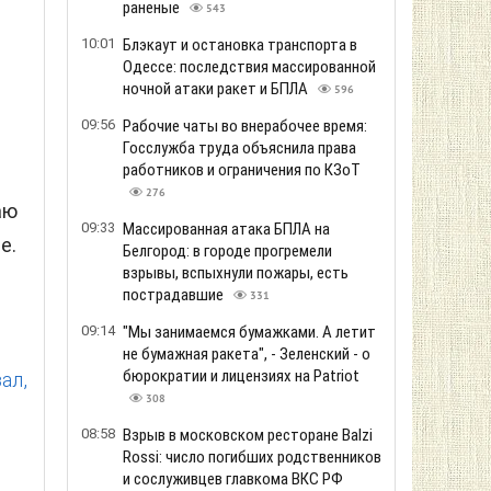
раненые
543
10:01
Блэкаут и остановка транспорта в
Одессе: последствия массированной
ночной атаки ракет и БПЛА
596
09:56
Рабочие чаты во внерабочее время:
Госслужба труда объяснила права
работников и ограничения по КЗоТ
276
аю
09:33
Массированная атака БПЛА на
е.
Белгород: в городе прогремели
взрывы, вспыхнули пожары, есть
пострадавшие
331
09:14
"Мы занимаемся бумажками. А летит
не бумажная ракета", - Зеленский - о
бюрократии и лицензиях на Patriot
ал,
308
08:58
Взрыв в московском ресторане Balzi
Rossi: число погибших родственников
и сослуживцев главкома ВКС РФ