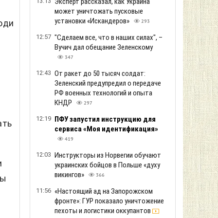
13:13
Эксперт рассказал, как Украина
может уничтожать пусковые
установки «Искандеров»
юди
293
12:57
"Сделаем все, что в наших силах", –
Вучич дал обещание Зеленскому
347
12:43
От ракет до 50 тысяч солдат:
Зеленский предупредил о передаче
РФ военных технологий и опыта
КНДР
297
12:19
ПФУ запустил инструкцию для
ать
сервиса «Моя идентификация»
419
12:03
Инструкторы из Норвегии обучают
и
украинских бойцов в Польше «духу
викингов»
366
ты
11:56
«Настоящий ад на Запорожском
фронте»: ГУР показало уничтожение
пехоты и логистики оккупантов