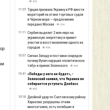
425
11:29
Турция призвала Украину и РФ ввести
мораторий на атаки торговых судов
в Чёрном море — предложение
передано Москве
324
11:11
Сербия выделит 2 млн евро на
украинскую энергетику и примет
участие в восстановлении одного из
городов
ор
434
10:57
Сигнал Западу и поставки снарядов:
почему Вучич нарушил «политическое
ми
табу» и принял Зеленского
466
10:41
«Победы у него не будет», -
Зеленский заявил, что Украина не
собирается уступать Донбасс
402
10:18
Двойной удар по Салтовскому району
Харькова: разрушены этажи
многоэтажек, есть погибшие и