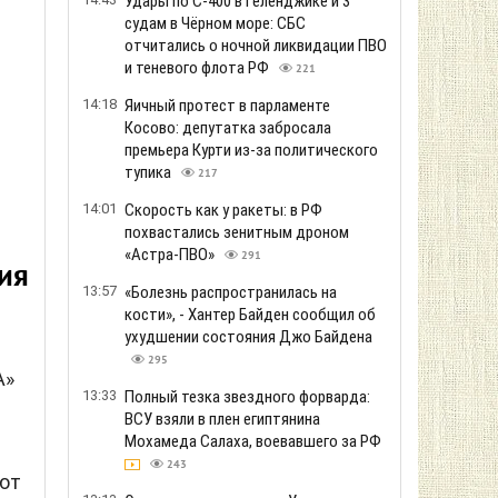
Удары по С-400 в Геленджике и 3
судам в Чёрном море: СБС
отчитались о ночной ликвидации ПВО
и теневого флота РФ
221
14:18
Яичный протест в парламенте
Косово: депутатка забросала
премьера Курти из-за политического
тупика
217
14:01
Скорость как у ракеты: в РФ
похвастались зенитным дроном
«Астра-ПВО»
291
ия
13:57
«Болезнь распространилась на
кости», - Хантер Байден сообщил об
ухудшении состояния Джо Байдена
295
A»
13:33
Полный тезка звездного форварда:
ВСУ взяли в плен египтянина
Мохамеда Салаха, воевавшего за РФ
243
ают