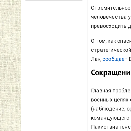
Стремительное
человечества 
превосходить 
О том, как опа
стратегической
Ла»,
сообщает
Сокращени
Главная пробле
военных целях 
(наблюдение, о
командующего 
Пакистана гене