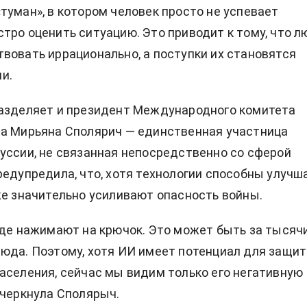
туман», в котором человек просто не успевает
тро оценить ситуацию. Это приводит к тому, что л
вовать иррационально, а поступки их становятся
и.
разделяет и президент Международного комитета
а Мирьяна Сполярич — единственная участница
уссии, не связанная непосредственно со сферой
редупредила, что, хотя технологии способны улучш
же значительно усиливают опасность войны.
где нажимают на крючок. Это может быть за тысяч
юда. Поэтому, хотя ИИ имеет потенциал для защи
аселения, сейчас мы видим только его негативную
дчеркнула Сполярыч.