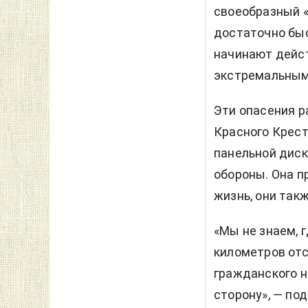
своеобразный «
достаточно быс
начинают дейст
экстремальным
Эти опасения 
Красного Крест
панельной диск
обороны. Она п
жизнь, они так
«Мы не знаем, 
километров отс
гражданского н
сторону», — по