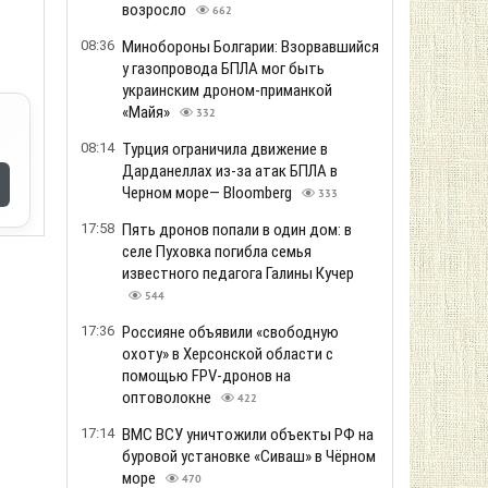
возросло
662
08:36
Минобороны Болгарии: Взорвавшийся
у газопровода БПЛА мог быть
украинским дроном-приманкой
«Майя»
332
08:14
Турция ограничила движение в
Дарданеллах из-за атак БПЛА в
Черном море— Bloomberg
333
17:58
Пять дронов попали в один дом: в
селе Пуховка погибла семья
известного педагога Галины Кучер
544
17:36
Россияне объявили «свободную
охоту» в Херсонской области с
помощью FPV-дронов на
оптоволокне
422
17:14
ВМС ВСУ уничтожили объекты РФ на
буровой установке «Сиваш» в Чёрном
море
470