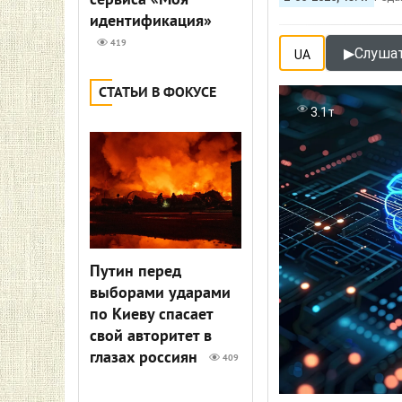
сервиса «Моя
идентификация»
419
▶
Слушат
UA
СТАТЬИ В ФОКУСЕ
3.1т
Путин перед
выборами ударами
по Киеву спасает
свой авторитет в
глазах россиян
409