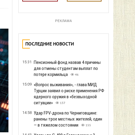
РЕКЛАМА
ПОСЛЕДНИЕ НОВОСТИ
15:31
Пенсионный фонд назвав 4 причины
для отмены студентам выплат по
потере кормильца
46
15:09
«Вопрос выживания», - глава МИД
Турции заявил о риске применения РФ
ядерного оружия в «безвыходной
ситуации»
137
14:58
Удар FPV-дрона по Черниговщине:
ранены трое местных жителей, один
— в тяжелом состоянии
155
14:43