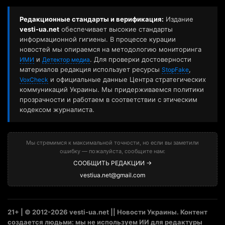
Редакционные стандарты и верификация:
Издание
vesti-ua.net
обеспечивает высокие стандарты
информационной гигиены. В процессе курации
новостей мы опираемся на методологию мониторинга
и
. Для проверки достоверности
ИМИ
Детектор медиа
материалов редакция использует ресурсы
,
StopFake
и официальные данные Центра стратегических
VoxCheck
коммуникаций Украины. Мы придерживаемся политики
прозрачности и работаем в соответствии с этическим
кодексом журналиста.
Мы стремимся к максимальной точности, но если вы заметили
ошибку — пожалуйста, сообщите нам:
СООБЩИТЬ РЕДАКЦИИ →
vestiua.net@gmail.com
21+ | © 2012-2026 vesti-ua.net || Новости Украины. Контент
создается людьми: мы не используем ИИ для редактуры