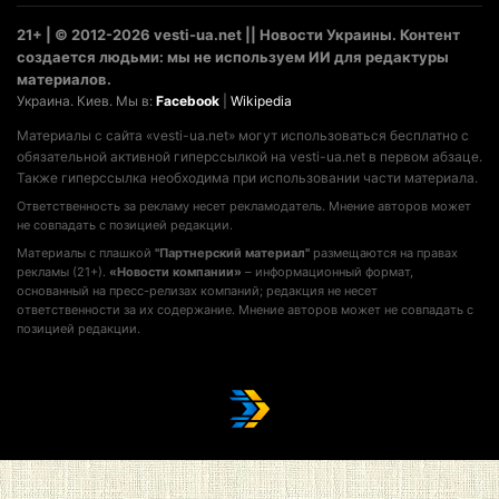
21+ | © 2012-2026 vesti-ua.net || Новости Украины. Контент
создается людьми: мы не используем ИИ для редактуры
материалов.
Украина. Киев. Мы в:
Facebook
|
Wikipedia
Материалы с сайта «vesti-ua.net» могут использоваться бесплатно с
обязательной активной гиперссылкой на vesti-ua.net в первом абзаце.
Также гиперссылка необходима при использовании части материала.
Ответственность за рекламу несет рекламодатель. Мнение авторов может
не совпадать с позицией редакции.
Материалы с плашкой
"Партнерский материал"
размещаются на правах
рекламы (21+).
«Новости компании»
– информационный формат,
основанный на пресс-релизах компаний; редакция не несет
ответственности за их содержание. Мнение авторов может не совпадать с
позицией редакции.