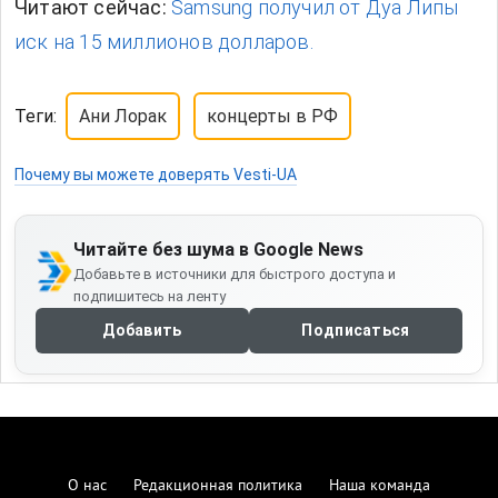
Читают сейчас:
Samsung получил от Дуа Липы
иск на 15 миллионов долларов.
Теги:
Ани Лорак
концерты в РФ
Почему вы можете доверять Vesti-UA
Читайте без шума в Google News
Добавьте в источники для быстрого доступа и
подпишитесь на ленту
Добавить
Подписаться
О нас
Редакционная политика
Наша команда