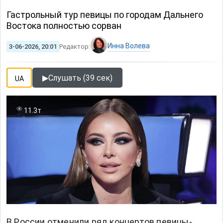
Гастрольный тур певицы по городам Дальнего
Востока полностью сорван
Инна Волева
3-06-2026, 20:01
Редактор:
▶
Слушать (39 сек)
UA
11.3т
В России отменили ряд концертов певицы-