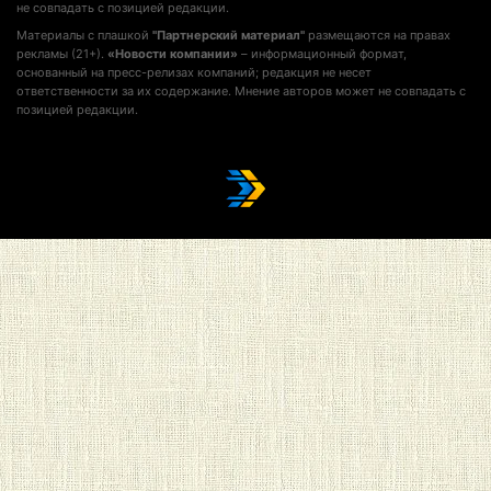
не совпадать с позицией редакции.
Материалы с плашкой
"Партнерский материал"
размещаются на правах
рекламы (21+).
«Новости компании»
– информационный формат,
основанный на пресс-релизах компаний; редакция не несет
ответственности за их содержание. Мнение авторов может не совпадать с
позицией редакции.