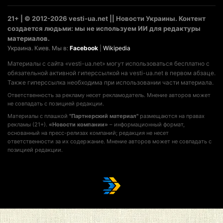
21+ | © 2012-2026 vesti-ua.net || Новости Украины. Контент
создается людьми: мы не используем ИИ для редактуры
материалов.
Украина. Киев. Мы в:
Facebook
|
Wikipedia
Материалы с сайта «vesti-ua.net» могут использоваться бесплатно с
обязательной активной гиперссылкой на vesti-ua.net в первом абзаце.
Также гиперссылка необходима при использовании части материала.
Ответственность за рекламу несет рекламодатель. Мнение авторов может
не совпадать с позицией редакции.
Материалы с плашкой
"Партнерский материал"
размещаются на правах
рекламы (21+).
«Новости компании»
– информационный формат,
основанный на пресс-релизах компаний; редакция не несет
ответственности за их содержание. Мнение авторов может не совпадать с
позицией редакции.