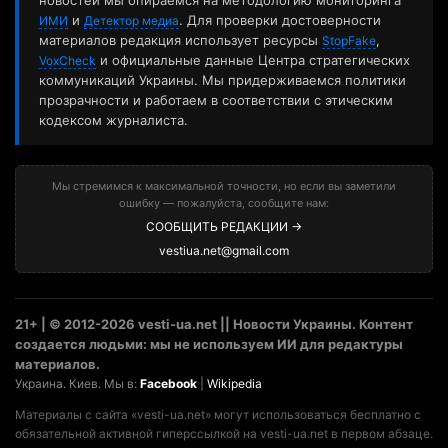
новостей мы опираемся на методологию мониторинга
и
. Для проверки достоверности
ИМИ
Детектор медиа
материалов редакция использует ресурсы
,
StopFake
и официальные данные Центра стратегических
VoxCheck
коммуникаций Украины. Мы придерживаемся политики
прозрачности и работаем в соответствии с этическим
кодексом журналиста.
Мы стремимся к максимальной точности, но если вы заметили
ошибку — пожалуйста, сообщите нам:
СООБЩИТЬ РЕДАКЦИИ →
vestiua.net@gmail.com
21+ | © 2012-2026 vesti-ua.net || Новости Украины. Контент
создается людьми: мы не используем ИИ для редактуры
материалов.
Украина. Киев. Мы в:
Facebook
|
Wikipedia
Материалы с сайта «vesti-ua.net» могут использоваться бесплатно с
обязательной активной гиперссылкой на vesti-ua.net в первом абзаце.