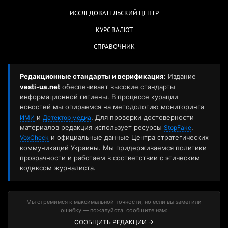
ИССЛЕДОВАТЕЛЬСКИЙ ЦЕНТР
КУРС ВАЛЮТ
СПРАВОЧНИК
Редакционные стандарты и верификация:
Издание
vesti-ua.net
обеспечивает высокие стандарты
информационной гигиены. В процессе курации
новостей мы опираемся на методологию мониторинга
и
. Для проверки достоверности
ИМИ
Детектор медиа
материалов редакция использует ресурсы
,
StopFake
и официальные данные Центра стратегических
VoxCheck
коммуникаций Украины. Мы придерживаемся политики
прозрачности и работаем в соответствии с этическим
кодексом журналиста.
Мы стремимся к максимальной точности, но если вы заметили
ошибку — пожалуйста, сообщите нам:
СООБЩИТЬ РЕДАКЦИИ →