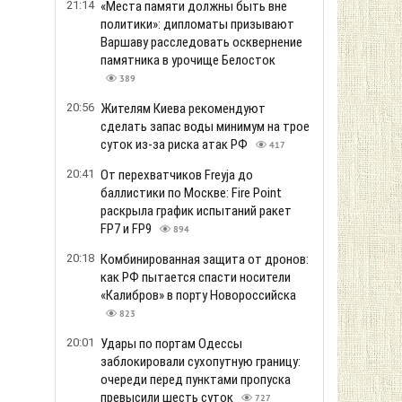
21:14
«Места памяти должны быть вне
политики»: дипломаты призывают
Варшаву расследовать осквернение
памятника в урочище Белосток
389
20:56
Жителям Киева рекомендуют
сделать запас воды минимум на трое
суток из-за риска атак РФ
417
20:41
От перехватчиков Freyja до
баллистики по Москве: Fire Point
раскрыла график испытаний ракет
FP7 и FP9
894
20:18
Комбинированная защита от дронов:
как РФ пытается спасти носители
«Калибров» в порту Новороссийска
823
20:01
Удары по портам Одессы
заблокировали сухопутную границу:
очереди перед пунктами пропуска
превысили шесть суток
727