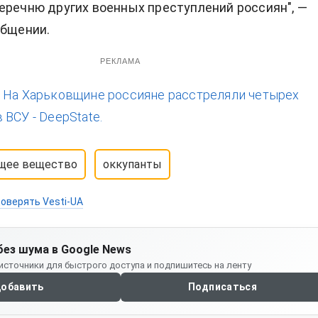
еречню других военных преступлений россиян", —
общении.
РЕКЛАМА
:
На Харьковщине россияне расстреляли четырех
ВСУ - DeepState.
щее вещество
оккупанты
оверять Vesti-UA
без шума в Google News
источники для быстрого доступа и подпишитесь на ленту
обавить
Подписаться