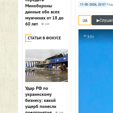
передать
11-05-2026, 23:57
Ред
Минобороны
данные обо всех
мужчинах от 18 до
▶
Слушат
UA
60 лет
149
3.5т
СТАТЬИ В ФОКУСЕ
Удар РФ по
украинскому
бизнесу: какой
ущерб понесли
предприятия
264