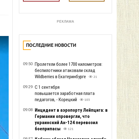
РЕКЛАМА
ПОСЛЕДНИЕ НОВОСТИ
09:50
Пролетели более 1700 километров:
беспилотники атаковали склад
Wildberries в Екатеринбурге
21
09:29
С 1 сентября
повышается заработная плата
педагогов, - Корецкий
103
09:08
Инцидент в аэропорту Лейпцига: в
Германии опровергли, что
украинский Ан-124 перевозил
боеприпасы
121
08:57