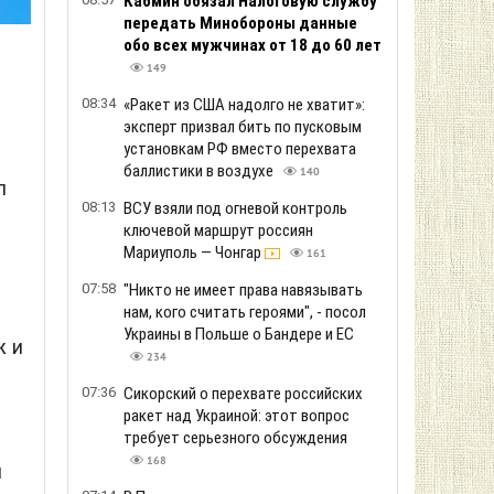
Кабмин обязал Налоговую службу
передать Минобороны данные
обо всех мужчинах от 18 до 60 лет
149
08:34
«Ракет из США надолго не хватит»:
эксперт призвал бить по пусковым
установкам РФ вместо перехвата
баллистики в воздухе
140
л
08:13
ВСУ взяли под огневой контроль
ключевой маршрут россиян
Мариуполь — Чонгар
161
.
07:58
"Никто не имеет права навязывать
нам, кого считать героями", - посол
Украины в Польше о Бандере и ЕС
ж и
234
07:36
Сикорский о перехвате российских
ракет над Украиной: этот вопрос
требует серьезного обсуждения
168
я