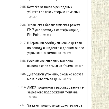
19:55
Rozetka заявила о рекордных
убытках за всю историю компании
337
19:36
Украинская баллистическая ракета
FP-7 уже проходит сертификацию, -
Fire Point
411
19:17
В Германии сообщили новые детали
по поводу инцидента с дроном около
украинского самолета
396
18:56
Российские силовики массово
вывозят свои семьи из Крыма
467
18:35
Диетологи уточнили, сколько арбуза
можно съесть за день
324
18:14
АМКУ продолжает расследование из-
за резкого подорожания топлива
320
17:53
За день прошло лишь одно грузовое