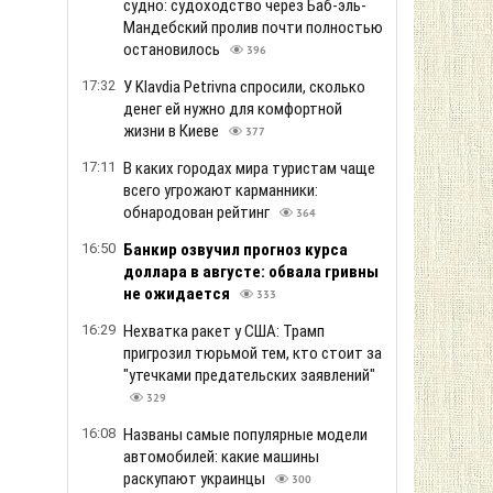
судно: судоходство через Баб-эль-
Мандебский пролив почти полностью
остановилось
396
17:32
У Klavdia Petrivna спросили, сколько
денег ей нужно для комфортной
жизни в Киеве
377
17:11
В каких городах мира туристам чаще
всего угрожают карманники:
обнародован рейтинг
364
16:50
Банкир озвучил прогноз курса
доллара в августе: обвала гривны
не ожидается
333
16:29
Нехватка ракет у США: Трамп
пригрозил тюрьмой тем, кто стоит за
"утечками предательских заявлений"
329
16:08
Названы самые популярные модели
автомобилей: какие машины
раскупают украинцы
300