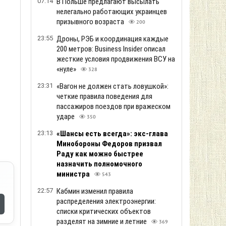
07:14
В Польше предлагают высылать
нелегально работающих украинцев
призывного возраста
200
23:55
Дроны, РЭБ и координация каждые
200 метров: Business Insider описал
жесткие условия продвижения ВСУ на
«нуле»
328
23:31
«Вагон не должен стать ловушкой»:
четкие правила поведения для
пассажиров поездов при вражеском
ударе
350
23:13
«Шансы есть всегда»: экс-глава
Минобороны Федоров призвал
Раду как можно быстрее
назначить полномочного
министра
543
22:57
Кабмин изменил правила
распределения электроэнергии:
списки критических объектов
разделят на зимние и летние
369