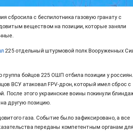
ия сбросила с беспилотника газовую гранату с
довитым веществом на позиции, которые заняли
нные.
ил
225 отдельный штурмовой полк Вооруженных Си
о группа бойцов 225 ОШП отбила позиции у россиян
йцов ВСУ атаковал FPV-дрон, который имел сброс с
ой. После этого украинские воины покинули блинда
на другую позицию.
овитого газа. Событие было зафиксировано, а все
азательства переданы компетентным органам дл