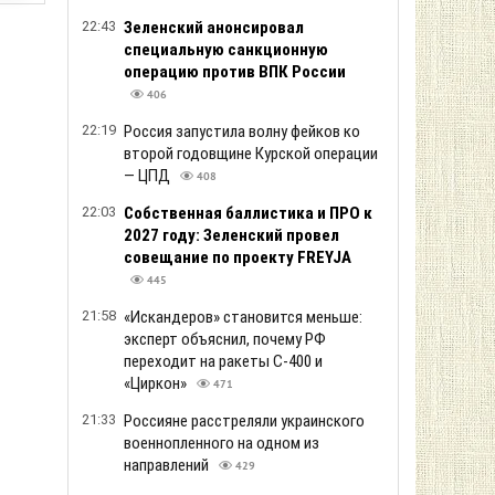
22:43
Зеленский анонсировал
специальную санкционную
операцию против ВПК России
406
22:19
Россия запустила волну фейков ко
второй годовщине Курской операции
— ЦПД
408
22:03
Собственная баллистика и ПРО к
2027 году: Зеленский провел
совещание по проекту FREYJA
445
21:58
«Искандеров» становится меньше:
эксперт объяснил, почему РФ
переходит на ракеты С-400 и
«Циркон»
471
21:33
Россияне расстреляли украинского
военнопленного на одном из
направлений
429