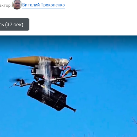
Виталий Прокопенко
актор:
ь (37 сек)