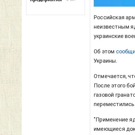
Российская арм
неизвестным я
украинские вое
Об этом
сообщ
Украины.
Отмечается, чт
После этого бо
газовой гранат
переместились 
"Применение яд
имеющиеся док