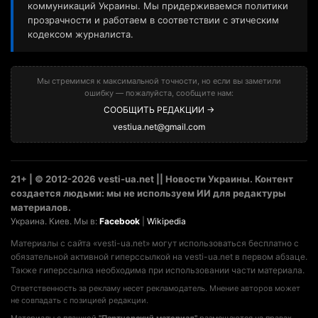
коммуникаций Украины. Мы придерживаемся политики
прозрачности и работаем в соответствии с этическим
кодексом журналиста.
Мы стремимся к максимальной точности, но если вы заметили
ошибку — пожалуйста, сообщите нам:
СООБЩИТЬ РЕДАКЦИИ →
vestiua.net@gmail.com
21+ | © 2012-2026 vesti-ua.net || Новости Украины. Контент
создается людьми: мы не используем ИИ для редактуры
материалов.
Украина. Киев. Мы в:
Facebook
|
Wikipedia
Материалы с сайта «vesti-ua.net» могут использоваться бесплатно с
обязательной активной гиперссылкой на vesti-ua.net в первом абзаце.
Также гиперссылка необходима при использовании части материала.
Ответственность за рекламу несет рекламодатель. Мнение авторов может
не совпадать с позицией редакции.
Материалы с плашкой
"Партнерский материал"
размещаются на правах