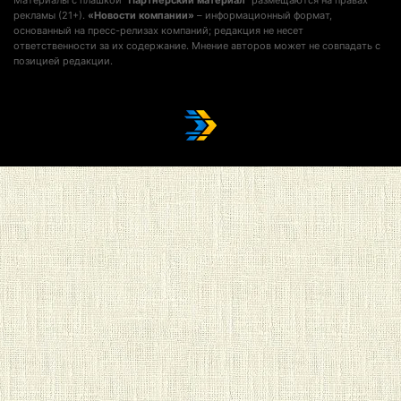
рекламы (21+).
«Новости компании»
– информационный формат,
основанный на пресс-релизах компаний; редакция не несет
ответственности за их содержание. Мнение авторов может не совпадать с
позицией редакции.