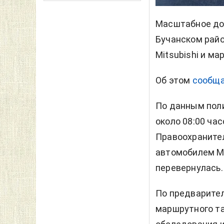
Масштабное до
Бучанском райо
Mitsubishi и ма
Об этом
сообщ
По данным поли
около 08:00 час
Правоохранител
автомобилем Mi
перевернулась.
По предварите
маршрутного та