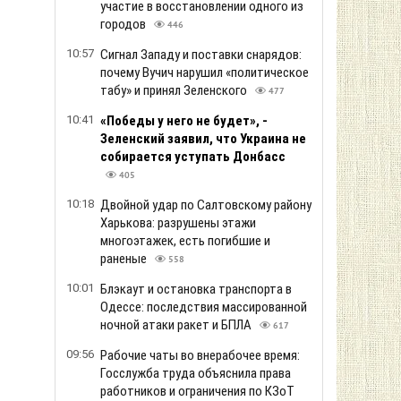
участие в восстановлении одного из
городов
446
10:57
Сигнал Западу и поставки снарядов:
почему Вучич нарушил «политическое
табу» и принял Зеленского
477
10:41
«Победы у него не будет», -
Зеленский заявил, что Украина не
собирается уступать Донбасс
405
10:18
Двойной удар по Салтовскому району
Харькова: разрушены этажи
многоэтажек, есть погибшие и
раненые
558
10:01
Блэкаут и остановка транспорта в
Одессе: последствия массированной
ночной атаки ракет и БПЛА
617
09:56
Рабочие чаты во внерабочее время:
Госслужба труда объяснила права
работников и ограничения по КЗоТ