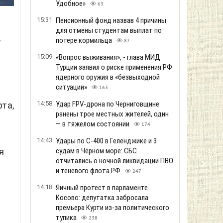
Удобное»
63
15:31
Пенсионный фонд назвав 4 причины
для отмены студентам выплат по
ь
потере кормильца
87
15:09
«Вопрос выживания», - глава МИД
Турции заявил о риске применения РФ
ядерного оружия в «безвыходной
ситуации»
163
14:58
Удар FPV-дрона по Черниговщине:
та,
ранены трое местных жителей, один
— в тяжелом состоянии
174
у
14:43
Удары по С-400 в Геленджике и 3
я
судам в Чёрном море: СБС
отчитались о ночной ликвидации ПВО
и теневого флота РФ
247
14:18
Яичный протест в парламенте
Косово: депутатка забросала
премьера Курти из-за политического
тупика
238