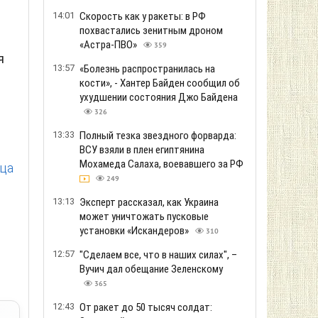
14:01
Скорость как у ракеты: в РФ
похвастались зенитным дроном
«Астра-ПВО»
359
я
13:57
«Болезнь распространилась на
кости», - Хантер Байден сообщил об
ухудшении состояния Джо Байдена
326
13:33
Полный тезка звездного форварда:
ВСУ взяли в плен египтянина
Мохамеда Салаха, воевавшего за РФ
ица
249
13:13
Эксперт рассказал, как Украина
может уничтожать пусковые
установки «Искандеров»
310
12:57
"Сделаем все, что в наших силах", –
Вучич дал обещание Зеленскому
365
12:43
От ракет до 50 тысяч солдат: