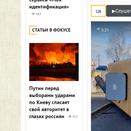
сервиса «Моя
идентификация»
▶
Слушат
UA
443
СТАТЬИ В ФОКУСЕ
3.2т
Путин перед
выборами ударами
по Киеву спасает
свой авторитет в
глазах россиян
411