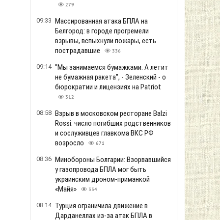
279
09:33
Массированная атака БПЛА на
Белгород: в городе прогремели
взрывы, вспыхнули пожары, есть
пострадавшие
336
09:14
"Мы занимаемся бумажками. А летит
не бумажная ракета", - Зеленский - о
бюрократии и лицензиях на Patriot
312
08:58
Взрыв в московском ресторане Balzi
Rossi: число погибших родственников
и сослуживцев главкома ВКС РФ
возросло
671
08:36
Минобороны Болгарии: Взорвавшийся
у газопровода БПЛА мог быть
украинским дроном-приманкой
«Майя»
334
08:14
Турция ограничила движение в
Дарданеллах из-за атак БПЛА в