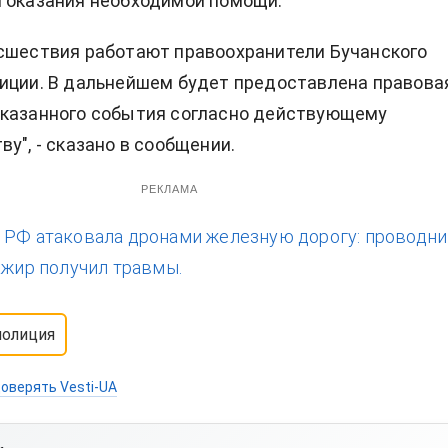
 оказания необходимой помощи.
сшествия работают правоохранители Бучанского
иции. В дальнейшем будет предоставлена правова
указанного события согласно действующему
у", - сказано в сообщении.
РЕКЛАМА
:
РФ атаковала дронами железную дорогу: проводн
ажир получил травмы.
полиция
оверять Vesti-UA