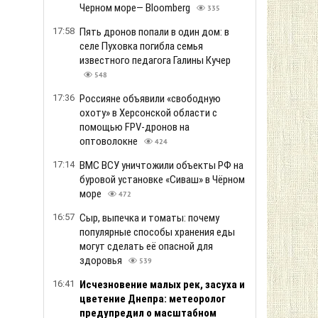
Черном море— Bloomberg
335
17:58
Пять дронов попали в один дом: в
селе Пуховка погибла семья
известного педагога Галины Кучер
548
17:36
Россияне объявили «свободную
охоту» в Херсонской области с
помощью FPV-дронов на
оптоволокне
424
17:14
ВМС ВСУ уничтожили объекты РФ на
буровой установке «Сиваш» в Чёрном
море
472
16:57
Сыр, выпечка и томаты: почему
популярные способы хранения еды
могут сделать её опасной для
здоровья
539
16:41
Исчезновение малых рек, засуха и
цветение Днепра: метеоролог
предупредил о масштабном