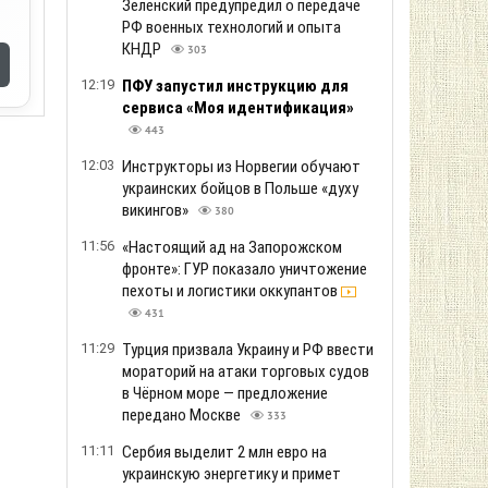
Зеленский предупредил о передаче
РФ военных технологий и опыта
КНДР
303
12:19
ПФУ запустил инструкцию для
сервиса «Моя идентификация»
443
12:03
Инструкторы из Норвегии обучают
украинских бойцов в Польше «духу
викингов»
380
11:56
«Настоящий ад на Запорожском
фронте»: ГУР показало уничтожение
пехоты и логистики оккупантов
431
11:29
Турция призвала Украину и РФ ввести
мораторий на атаки торговых судов
в Чёрном море — предложение
передано Москве
333
11:11
Сербия выделит 2 млн евро на
украинскую энергетику и примет