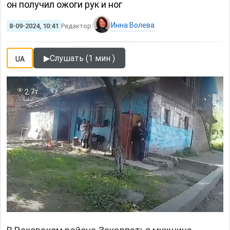
он получил ожоги рук и ног
Инна Волева
8-09-2024, 10:41
Редактор:
▶
Слушать (1 мин )
UA
2.7т