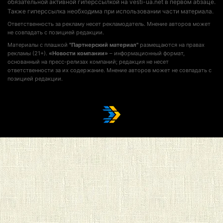
обязательной активной гиперссылкой на vesti-ua.net в первом абзаце.
Также гиперссылка необходима при использовании части материала.
Ответственность за рекламу несет рекламодатель. Мнение авторов может
не совпадать с позицией редакции.
Материалы с плашкой
"Партнерский материал"
размещаются на правах
рекламы (21+).
«Новости компании»
– информационный формат,
основанный на пресс-релизах компаний; редакция не несет
ответственности за их содержание. Мнение авторов может не совпадать с
позицией редакции.