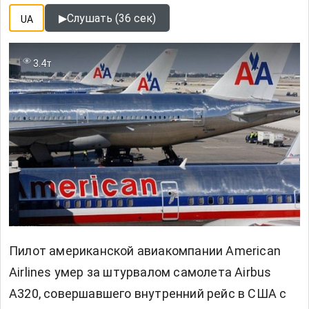
▶
Слушать (36 сек)
UA
3.4т
Пилот американской авиакомпании American
Airlines умер за штурвалом самолета Airbus
A320, совершавшего внутренний рейс в США с