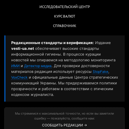
ИССЛЕДОВАТЕЛЬСКИЙ ЦЕНТР
КУРС ВАЛЮТ
СПРАВОЧНИК
Редакционные стандарты и верификация:
Издание
vesti-ua.net
обеспечивает высокие стандарты
информационной гигиены. В процессе курации
новостей мы опираемся на методологию мониторинга
и
. Для проверки достоверности
ИМИ
Детектор медиа
материалов редакция использует ресурсы
,
StopFake
и официальные данные Центра стратегических
VoxCheck
коммуникаций Украины. Мы придерживаемся политики
прозрачности и работаем в соответствии с этическим
кодексом журналиста.
Мы стремимся к максимальной точности, но если вы заметили
ошибку — пожалуйста, сообщите нам:
СООБЩИТЬ РЕДАКЦИИ →