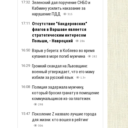
17:32
Зеленский дал поручение СНБО и
Кабмину усилить наказание за
нарушение ПДД
315
17:11
Отсутствие "бандеровских"
флагов в Варшаве является
стратегическим интересом
Польши, - Навроцкий
286
16:50
Взрыв у берега: в Коблево во время
купания в море погиб мужчина
282
16:29
Громкий скандал на Львовщине:
военный утверждает, что его маму
избили за русский язык
1.3т
16:08
Полиция задержала мужчину,
который бросил гранату в помещение
коммунальщиков из-за платежек
298
15:47
Поколение Z назвало лучшие города
для жизни: кто вошел в рейтинг
306