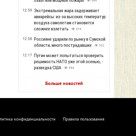
охватили мощные пожары
349
12:59
Экстремальная жара задерживает
авиарейсы: из-за высоких температур
воздуха самолетам становится
сложнее взлетать
374
12:38
Россияне ударили по рынку в Сумской
области, много пострадавших
332
12:17
Путин может попытаться проверить
решимость НАТО уже этой осенью, -
разведка США
394
Больше новостей
литика конфиденциальности
Правила пользования