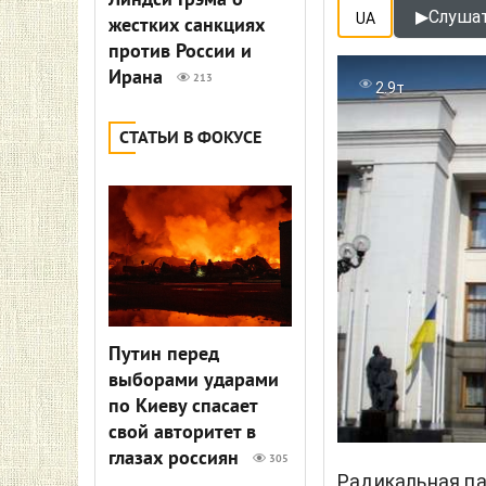
Линдси Грэма о
▶
Слушат
UA
жестких санкциях
против России и
Ирана
213
2.9т
СТАТЬИ В ФОКУСЕ
Путин перед
выборами ударами
по Киеву спасает
свой авторитет в
глазах россиян
305
Радикальная па