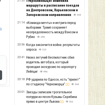
21:33
«Укрзализныця» изменила
маршруты и расписание поездов
на Днепровском, Харьковском и
Запорожском направлениях
343
21:14
«Команда мечты» и интрига перед
выборами: Трамп сохраняет
в
неопределенность между Вэнсом и
Рубио
290
20:56
Когда закончится война: результаты
опроса
323
20:41
Низко летучий беспилотник сбил
водитель автобуса, который
проводил экскурсию по аэропорту
Лейпциг
496
20:18
РФ ударила по Одессе, есть "прилет"
по стадиону "Черноморца"
344
20:01
Звезды записали трогательное
попурри из песен Кузьмы Скрябина
прямо в центре Львова
361