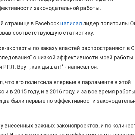
фективности законодательной работы.
ей странице в Facebook
написал
лидер политсилы О
овав соответствующую статистику.
е-эксперты по заказу властей распространяют в 
следования" о низкой эффективности моей работы 
РПЛ. Врут, как дышат!" - написал он.
, что его политсила впервые в парламенте в этой
о и в 2015 году, и в 2016 году, и за все время работ
егда были первые по эффективности законодатель
ву внесенных важных законопроектов, и по количес
ов! И так же решительно и эффективно мы наведе