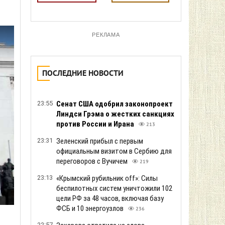
РЕКЛАМА
ПОСЛЕДНИЕ НОВОСТИ
23:55
Сенат США одобрил законопроект
Линдси Грэма о жестких санкциях
против России и Ирана
213
23:31
Зеленский прибыл с первым
официальным визитом в Сербию для
переговоров с Вучичем
219
23:13
«Крымский рубильник off»: Силы
беспилотных систем уничтожили 102
цели РФ за 48 часов, включая базу
ФСБ и 10 энергоузлов
236
22:57