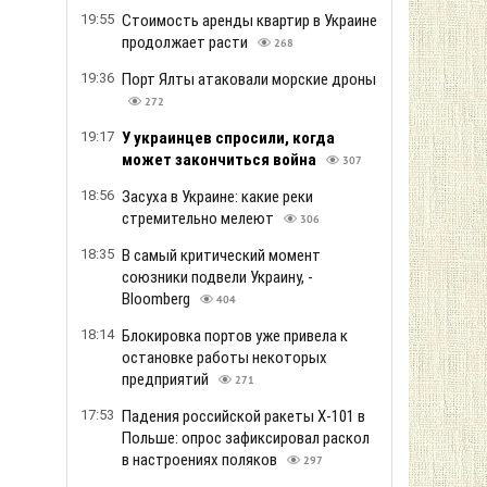
19:55
Стоимость аренды квартир в Украине
продолжает расти
268
19:36
Порт Ялты атаковали морские дроны
272
19:17
У украинцев спросили, когда
может закончиться война
307
18:56
Засуха в Украине: какие реки
стремительно мелеют
306
18:35
В самый критический момент
союзники подвели Украину, -
Bloomberg
404
18:14
Блокировка портов уже привела к
остановке работы некоторых
предприятий
271
17:53
Падения российской ракеты Х-101 в
Польше: опрос зафиксировал раскол
в настроениях поляков
297