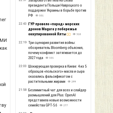
Захарова ответила на слова
президента Польши Навроцкого о
поддержке Украины в борьбе против
РФ
501
лег
22:43
ГУР провело «парад» морских
дронов Magura у побережья
оккупированной Ялты
310
СМИ
22:19
Три сценария развития войны:
обозреватель Bloomberg объяснил,
как
почему конфликт затягивается до
2027 года
335
22:03
Шокирующая проверка в Киеве: 4 из 5
образцов «польского» масла и сыра
ы
оказались фальсификатом с
растительными жирами
299
ной
21:58
Безлимитный чат для всех и слайдер
размышлений для Plus: OpenAI
представила новые возможности
тву
семейства GPT-5.6
277
м