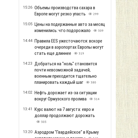
15:26
Объемы производства сахара в
Европе могут резко упасть
299
15:05
Цены на подержанные авто за месяц
изменились: что подорожало
309
14:44
Правила EES ужесточаются: вскоре
очереди в аэропортах Европы могут
стать еще длиннее
319
14:23
Добраться на "ноль" становится
почти невозможной задачей,
военным приходится тщательно
планировать каждый шаг
380
14:02
Нефть дорожает из-за ситуации
вокруг Ормузского пролива
314
13:41
Курс валют на 7 августа: евро и
доллар продолжают дорожать
303
13:20
Аэродром "Гвардейское" в Крыму