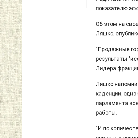
показателю эф
Об этом на сво
Ляшко, опублик
"Продажные гор
результаты "ис
Лидера фракции 
Ляшко напомнил
каденции, однак
парламента вс
работы.
"И по количест
принятых закон