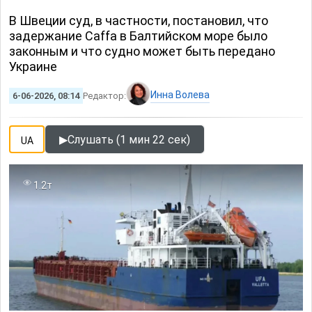
В Швеции суд, в частности, постановил, что
задержание Caffa в Балтийском море было
законным и что судно может быть передано
Украине
Инна Волева
6-06-2026, 08:14
Редактор:
▶
Слушать (1 мин 22 сек)
UA
1.2т