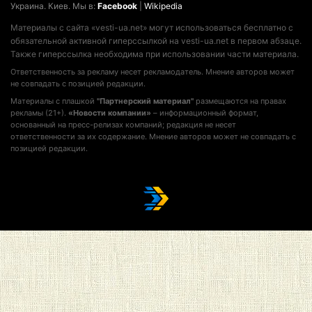
Украина. Киев. Мы в:
Facebook
|
Wikipedia
Материалы с сайта «vesti-ua.net» могут использоваться бесплатно с
обязательной активной гиперссылкой на vesti-ua.net в первом абзаце.
Также гиперссылка необходима при использовании части материала.
Ответственность за рекламу несет рекламодатель. Мнение авторов может
не совпадать с позицией редакции.
Материалы с плашкой
"Партнерский материал"
размещаются на правах
рекламы (21+).
«Новости компании»
– информационный формат,
основанный на пресс-релизах компаний; редакция не несет
ответственности за их содержание. Мнение авторов может не совпадать с
позицией редакции.