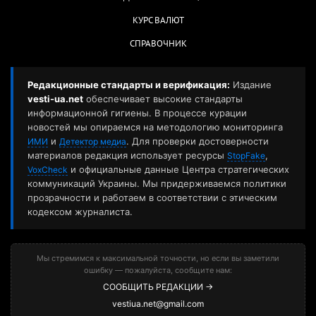
КУРС ВАЛЮТ
СПРАВОЧНИК
Редакционные стандарты и верификация:
Издание
vesti-ua.net
обеспечивает высокие стандарты
информационной гигиены. В процессе курации
новостей мы опираемся на методологию мониторинга
и
. Для проверки достоверности
ИМИ
Детектор медиа
материалов редакция использует ресурсы
,
StopFake
и официальные данные Центра стратегических
VoxCheck
коммуникаций Украины. Мы придерживаемся политики
прозрачности и работаем в соответствии с этическим
кодексом журналиста.
Мы стремимся к максимальной точности, но если вы заметили
ошибку — пожалуйста, сообщите нам:
СООБЩИТЬ РЕДАКЦИИ →
vestiua.net@gmail.com