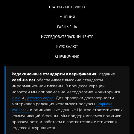
СТАТЬИ / ИНТЕРВЬЮ
МНЕНИЯ
РАВНЫЕ.UA
ИССЛЕДОВАТЕЛЬСКИЙ ЦЕНТР
КУРС ВАЛЮТ
СПРАВОЧНИК
Редакционные стандарты и верификация:
Издание
vesti-ua.net
обеспечивает высокие стандарты
информационной гигиены. В процессе курации
новостей мы опираемся на методологию мониторинга
и
. Для проверки достоверности
ИМИ
Детектор медиа
материалов редакция использует ресурсы
,
StopFake
и официальные данные Центра стратегических
VoxCheck
коммуникаций Украины. Мы придерживаемся политики
прозрачности и работаем в соответствии с этическим
кодексом журналиста.