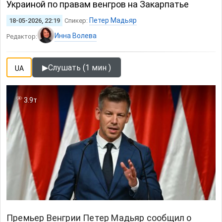
Украиной по правам венгров на Закарпатье
Петер Мадьяр
18-05-2026, 22:19
Спикер:
Инна Волева
Редактор:
▶
Слушать (1 мин )
UA
3.9т
Премьер Венгрии Петер Мадьяр сообщил о