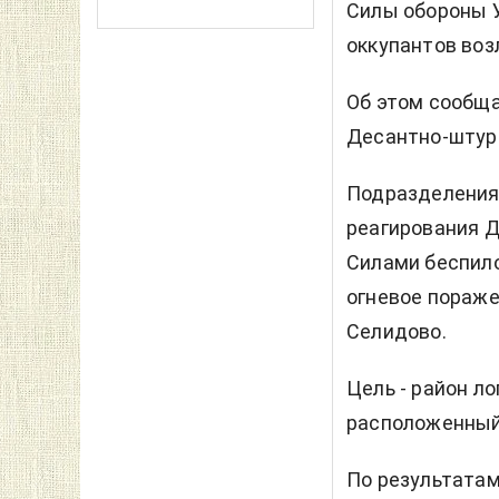
Силы обороны У
оккупантов возл
Об этом сообщ
Десантно-штур
Подразделения 
реагирования Д
Силами беспило
огневое пораже
Селидово.
Цель - район л
расположенный 
По результатам