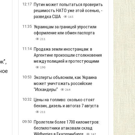
12:17
Путин может попытаться проверить
решимость НАТО уже этой осенью, -
разведка США
165
11:35
Украинцам за границей упростили
оформление или обмен паспорта
211
11:14
Продажа земли иностранцам: в
Аргентине произошли столкновения
к",
между полицией и протестующими
190
ное
10:53
Эксперты объяснили, как Украина
может уничтожать российские
"Искандеры"
264
10:32
Цены на топливо: сколько стоят
бензин, дизель и автогаз 7 августа
211
09:50
Пролетели более 1700 километров:
беспилотники атаковали склад
Wildberries в Екатеринбурге
247