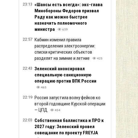
23:13
«Шансы есть всегда»: экс-глава
Минобороны Федоров призвал
Раду как можно быстрее
назначить полномочного
министра
639
22:57
Кабмин изменил правила
распределения электроэнергии:
списки критических объектов
разделят на зимние и летние
425
22:43
Зеленский анонсировал
специальную санкционную
операцию против ВПК России
465
22:19
Россия запустила волну фейков ко
второй годовщине Курской операции
— ЦПД
454
22:03
Собственная баллистика и ПРО к
2027 году: Зеленский провел
совещание по проекту FREYJA