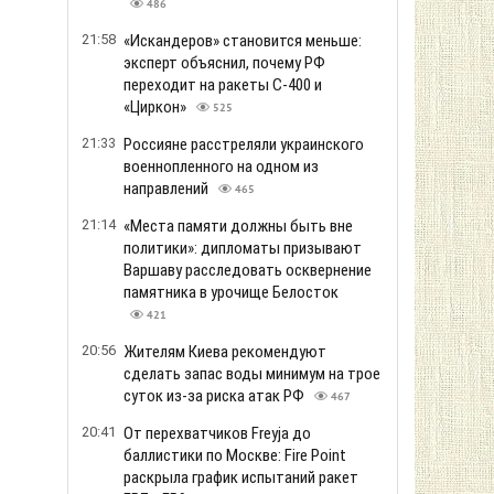
486
21:58
«Искандеров» становится меньше:
эксперт объяснил, почему РФ
переходит на ракеты С-400 и
«Циркон»
525
21:33
Россияне расстреляли украинского
военнопленного на одном из
направлений
465
21:14
«Места памяти должны быть вне
политики»: дипломаты призывают
Варшаву расследовать осквернение
памятника в урочище Белосток
421
20:56
Жителям Киева рекомендуют
сделать запас воды минимум на трое
суток из-за риска атак РФ
467
20:41
От перехватчиков Freyja до
баллистики по Москве: Fire Point
раскрыла график испытаний ракет