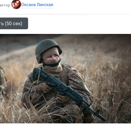
Оксана Линская
актор:
ь (50 сек)