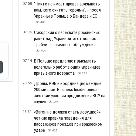
07:58
"Никто не имеет права навязывать
нам, кого считать героями", - посол
Украины в Польше о Бандере и ЕС
401
07:36
Сикорский о перехвате российских
ракет над Украиной: этот вопрос
требует серьезного обсуждения
254
07:14
В Польше предлагают высылать
нелегально работающих украинцев
призывного возраста
286
23:55
Дроны, РЭБ и координация каждые
200 метров: Business Insider описал
жесткие условия продвижения ВСУ на
«нуле»
393
23:31
«Вагон не должен стать ловушкой»:
четкие правила поведения для
пассажиров поездов при вражеском
ударе
423