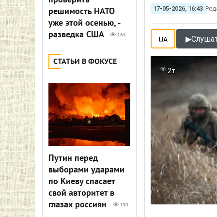
проверить
17-05-2026, 16:43
Ред
решимость НАТО
уже этой осенью, -
разведка США
165
▶
Слушат
UA
СТАТЬИ В ФОКУСЕ
2т
Путин перед
выборами ударами
по Киеву спасает
свой авторитет в
глазах россиян
191