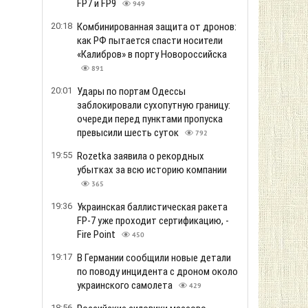
FP7 и FP9
949
20:18
Комбинированная защита от дронов:
как РФ пытается спасти носители
«Калибров» в порту Новороссийска
891
20:01
Удары по портам Одессы
заблокировали сухопутную границу:
очереди перед пунктами пропуска
превысили шесть суток
792
19:55
Rozetka заявила о рекордных
убытках за всю историю компании
365
19:36
Украинская баллистическая ракета
FP-7 уже проходит сертификацию, -
Fire Point
450
19:17
В Германии сообщили новые детали
по поводу инцидента с дроном около
украинского самолета
429
18:56