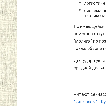
логистиче
система а
террикона
По имеющейся 
помогала оккуп
"Молния" по по
также обеспечи
Для удара укра
средней дально
Читают сейчас
"Кинжалам", - Ky