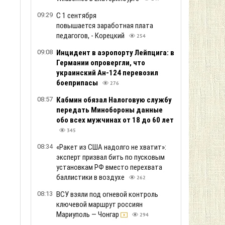
09:29
С 1 сентября
повышается заработная плата
педагогов, - Корецкий
254
09:08
Инцидент в аэропорту Лейпцига: в
Германии опровергли, что
украинский Ан-124 перевозил
боеприпасы
276
08:57
Кабмин обязал Налоговую службу
передать Минобороны данные
обо всех мужчинах от 18 до 60 лет
345
08:34
«Ракет из США надолго не хватит»:
эксперт призвал бить по пусковым
установкам РФ вместо перехвата
баллистики в воздухе
262
08:13
ВСУ взяли под огневой контроль
ключевой маршрут россиян
Мариуполь — Чонгар
294