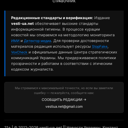
СПРАВОЧНИК
Редакционные стандарты и верификация:
Издание
vesti-ua.net
обеспечивает высокие стандарты
информационной гигиены. В процессе курации
новостей мы опираемся на методологию мониторинга
и
. Для проверки достоверности
ИМИ
Детектор медиа
материалов редакция использует ресурсы
,
StopFake
и официальные данные Центра стратегических
VoxCheck
коммуникаций Украины. Мы придерживаемся политики
прозрачности и работаем в соответствии с этическим
кодексом журналиста.
Мы стремимся к максимальной точности, но если вы заметили
ошибку — пожалуйста, сообщите нам:
СООБЩИТЬ РЕДАКЦИИ →
vestiua.net@gmail.com
21+ | © 2012-2026 vesti-ua.net || Новости Украины. Контент