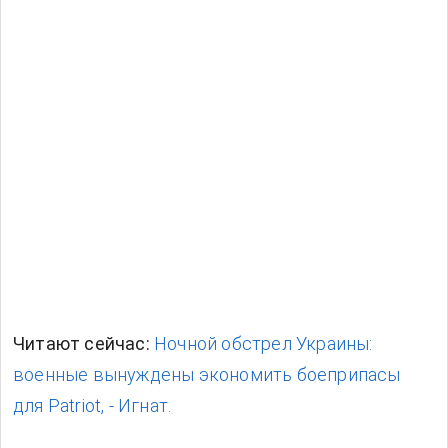
военные вынуждены экономить боеприпасы
для Patriot, - Игнат.
Теги:
Юрий Игнат
ракеты ПВО
Почему вы можете доверять Vesti-UA
Читайте без шума в Google News
Добавьте в источники для быстрого доступа и
подпишитесь на ленту
Добавить
Подписаться
О нас
Редакционная политика
Наша команда