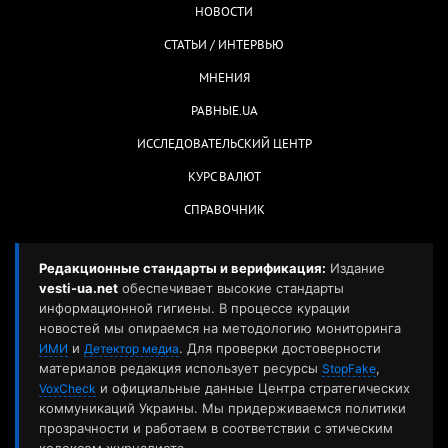
материалов редакция использует ресурсы
,
StopFake
и официальные данные Центра стратегических
VoxCheck
коммуникаций Украины. Мы придерживаемся политики
прозрачности и работаем в соответствии с этическим
кодексом журналиста.
Мы стремимся к максимальной точности, но если вы заметили
ошибку — пожалуйста, сообщите нам:
СООБЩИТЬ РЕДАКЦИИ →
vestiua.net@gmail.com
21+ | © 2012-2026 vesti-ua.net || Новости Украины. Контент
создается людьми: мы не используем ИИ для редактуры
материалов.
Украина. Киев. Мы в:
Facebook
|
Wikipedia
Материалы с сайта «vesti-ua.net» могут использоваться бесплатно с
обязательной активной гиперссылкой на vesti-ua.net в первом абзаце.
Также гиперссылка необходима при использовании части материала.
Ответственность за рекламу несет рекламодатель. Мнение авторов может