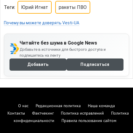
Контакты
Фактчекинг
Политика исправлений
Политика
конфиденциальности
Правила пользования сайтом
НОВОСТИ
СТАТЬИ / ИНТЕРВЬЮ
МНЕНИЯ
РАВНЫЕ.UA
ИССЛЕДОВАТЕЛЬСКИЙ ЦЕНТР
КУРС ВАЛЮТ
СПРАВОЧНИК
Редакционные стандарты и верификация:
Издание
vesti-ua.net
обеспечивает высокие стандарты
информационной гигиены. В процессе курации
новостей мы опираемся на методологию мониторинга
и
. Для проверки достоверности
ИМИ
Детектор медиа