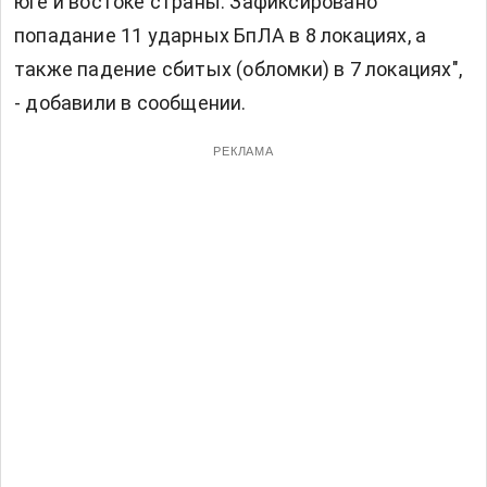
юге и востоке страны. Зафиксировано
попадание 11 ударных БпЛА в 8 локациях, а
также падение сбитых (обломки) в 7 локациях",
- добавили в сообщении.
РЕКЛАМА
Читают сейчас:
Украина берет под защиту
Ближний Восток: детали сделки Зеленского с
наследным принцем.
Теги:
Владимир Зеленский
перемирие
Почему вы можете доверять Vesti-UA
Читайте без шума в Google News