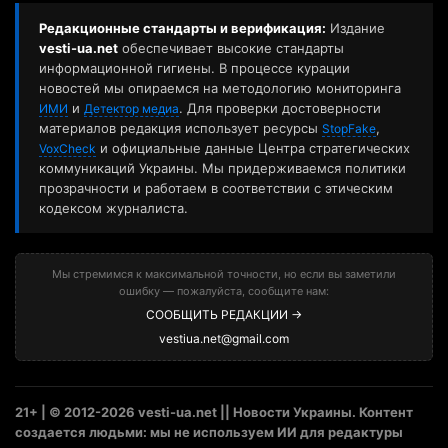
21+ | © 2012-2026 vesti-ua.net || Новости Украины. Контент
создается людьми: мы не используем ИИ для редактуры
материалов.
Украина. Киев. Мы в:
Facebook
|
Wikipedia
Материалы с сайта «vesti-ua.net» могут использоваться бесплатно с
обязательной активной гиперссылкой на vesti-ua.net в первом абзаце.
Также гиперссылка необходима при использовании части материала.
Ответственность за рекламу несет рекламодатель. Мнение авторов может
не совпадать с позицией редакции.
Материалы с плашкой
"Партнерский материал"
размещаются на правах
рекламы (21+).
«Новости компании»
– информационный формат,
основанный на пресс-релизах компаний; редакция не несет
ответственности за их содержание. Мнение авторов может не совпадать с
позицией редакции.