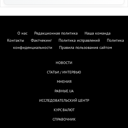
КУРС ВАЛЮТ
СПРАВОЧНИК
Редакционные стандарты и верификация:
Издание
vesti-ua.net
обеспечивает высокие стандарты
информационной гигиены. В процессе курации
новостей мы опираемся на методологию мониторинга
и
. Для проверки достоверности
ИМИ
Детектор медиа
материалов редакция использует ресурсы
,
StopFake
и официальные данные Центра стратегических
VoxCheck
коммуникаций Украины. Мы придерживаемся политики
прозрачности и работаем в соответствии с этическим
кодексом журналиста.
Мы стремимся к максимальной точности, но если вы заметили
ошибку — пожалуйста, сообщите нам:
СООБЩИТЬ РЕДАКЦИИ →
vestiua.net@gmail.com