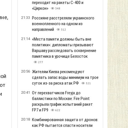
переходит на ракеты С-400 и
«Циркон»
348
не,
21:33
Россияне расстреляли украинского
военнопленного на одном из
направлений
312
21:14
«Места памяти должны быть вне
политики»: дипломаты призывают
Варшаву расследовать осквернение
памятника в урочище Белосток
277
20:56
Жителям Киева рекомендуют
мой
сделать запас воды минимум на трое
суток из-за риска атак РФ
321
 от
20:41
От перехватчиков Freyja до
и
баллистики по Москве: Fire Point
раскрыла график испытаний ракет
FP7 и FP9
622
20:18
Комбинированная защита от дронов:
как РФ пытается спасти носители