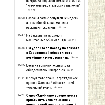
пригрозил тюрьмой тем, кто стоит за
"утечками предательских заявлений"
277
16:08
Названы самые популярные модели
автомобилей: какие машины
раскупают украинцы
265
15:47
На Закарпатье проходят
масштабные обыски в ТЦК
291
15:26
РФ ударила по поезду на вокзале
в Харьковской области: есть
погибшие и много раненых
854
15:05
Цены на топливо: эксперт дал
обнадеживающий прогноз
301
14:44
В результате атаки на гражданское
судно в Одесской области погиб
украинский моряк
290
14:23
Супер-Эль-Ниньо вскоре может
приблизить климат Земли к
критической границе, – ученый