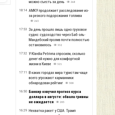
можно съесть за день
268
18:14
АМКУ продолжает расследование из-
за резкого подорожания топлива
263
17:53
За день прошло лишь одно грузовое
судно: судоходство через Баб-эль-
Мандебский пролив почти полностью
остановилось
332
17:32
У Klavdia Petrivna спросили, сколько
денег ей нужно для комфортной
жизни в Киеве
321
17:11
В каких городах мира туристам чаще
всего угрожают карманники:
обнародован рейтинг
308
16:50
Банкир озвучил прогноз курса
доллара в августе: обвала гривны
не ожидается
283
16:29
Нехватка ракет у США: Трамп