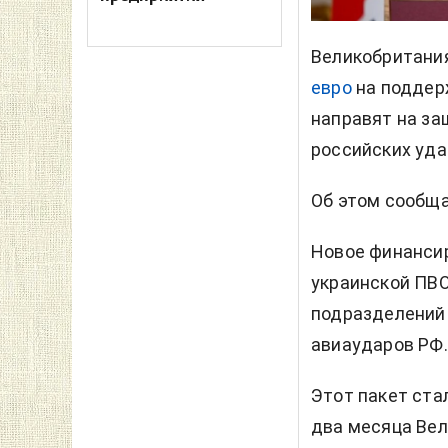
Великобритани
евро
на поддер
направят на за
российских уда
Об этом сообщ
Новое финансир
украинской ПВО
подразделений
авиаударов РФ.
Этот пакет ста
два месяца Вел