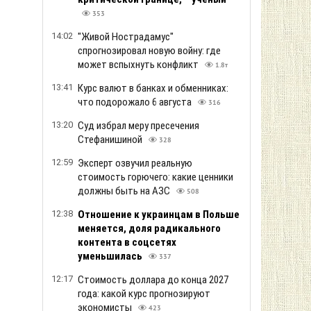
353
14:02
"Живой Нострадамус"
спрогнозировал новую войну: где
может вспыхнуть конфликт
1.8т
13:41
Курс валют в банках и обменниках:
что подорожало 6 августа
316
13:20
Суд избрал меру пресечения
Стефанишиной
328
12:59
Эксперт озвучил реальную
стоимость горючего: какие ценники
должны быть на АЗС
508
12:38
Отношение к украинцам в Польше
меняется, доля радикального
контента в соцсетях
уменьшилась
337
12:17
Стоимость доллара до конца 2027
года: какой курс прогнозируют
экономисты
423