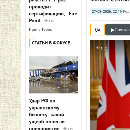
ракета FP-7 уже
проходит
27-03-2026, 22:19
Ред
сертификацию, - Fire
Point
335
▶
Слушат
Ирина Терех
UA
СТАТЬИ В ФОКУСЕ
1.7т
Удар РФ по
украинскому
бизнесу: какой
ущерб понесли
предприятия
244