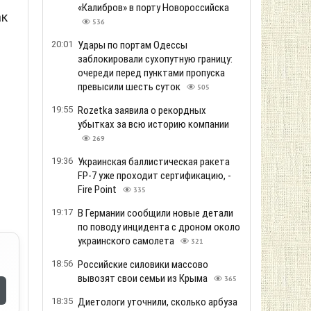
«Калибров» в порту Новороссийска
ак
536
20:01
Удары по портам Одессы
заблокировали сухопутную границу:
очереди перед пунктами пропуска
превысили шесть суток
505
19:55
Rozetka заявила о рекордных
убытках за всю историю компании
269
19:36
Украинская баллистическая ракета
FP-7 уже проходит сертификацию, -
Fire Point
335
19:17
В Германии сообщили новые детали
по поводу инцидента с дроном около
украинского самолета
321
18:56
Российские силовики массово
вывозят свои семьи из Крыма
365
18:35
Диетологи уточнили, сколько арбуза