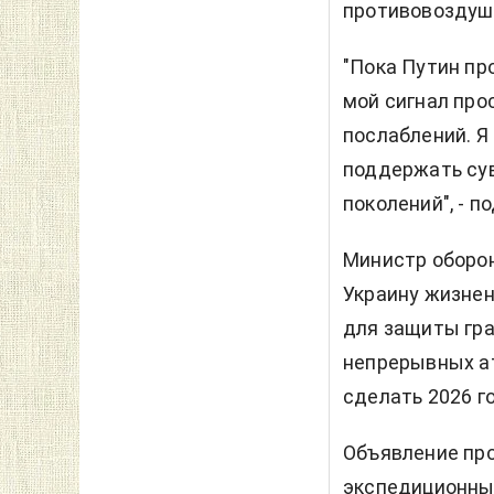
противовоздуш
"Пока Путин пр
мой сигнал про
послаблений. Я
поддержать су
поколений", - 
Министр оборон
Украину жизне
для защиты гра
непрерывных ат
сделать 2026 г
Объявление пр
экспедиционных