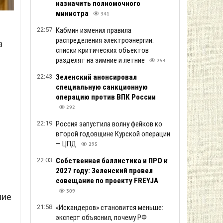
назначить полномочного
министра
341
22:57
Кабмин изменил правила
распределения электроэнергии:
а
списки критических объектов
разделят на зимние и летние
254
22:43
Зеленский анонсировал
специальную санкционную
операцию против ВПК России
292
22:19
Россия запустила волну фейков ко
второй годовщине Курской операции
— ЦПД
295
22:03
Собственная баллистика и ПРО к
2027 году: Зеленский провел
совещание по проекту FREYJA
309
ние
21:58
«Искандеров» становится меньше:
эксперт объяснил, почему РФ