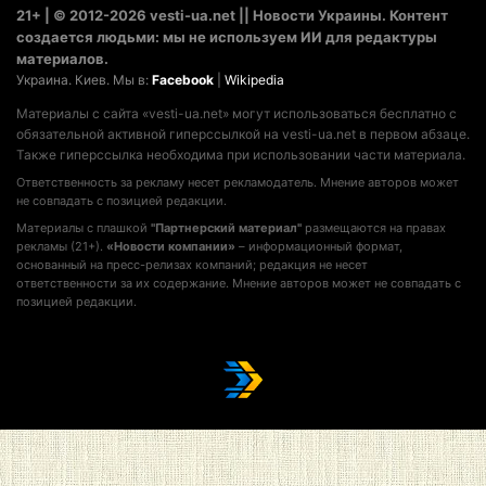
21+ | © 2012-2026 vesti-ua.net || Новости Украины. Контент
создается людьми: мы не используем ИИ для редактуры
материалов.
Украина. Киев. Мы в:
Facebook
|
Wikipedia
Материалы с сайта «vesti-ua.net» могут использоваться бесплатно с
обязательной активной гиперссылкой на vesti-ua.net в первом абзаце.
Также гиперссылка необходима при использовании части материала.
Ответственность за рекламу несет рекламодатель. Мнение авторов может
не совпадать с позицией редакции.
Материалы с плашкой
"Партнерский материал"
размещаются на правах
рекламы (21+).
«Новости компании»
– информационный формат,
основанный на пресс-релизах компаний; редакция не несет
ответственности за их содержание. Мнение авторов может не совпадать с
позицией редакции.