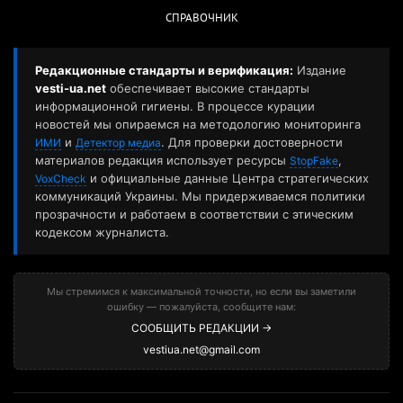
СПРАВОЧНИК
Редакционные стандарты и верификация:
Издание
vesti-ua.net
обеспечивает высокие стандарты
информационной гигиены. В процессе курации
новостей мы опираемся на методологию мониторинга
и
. Для проверки достоверности
ИМИ
Детектор медиа
материалов редакция использует ресурсы
,
StopFake
и официальные данные Центра стратегических
VoxCheck
коммуникаций Украины. Мы придерживаемся политики
прозрачности и работаем в соответствии с этическим
кодексом журналиста.
Мы стремимся к максимальной точности, но если вы заметили
ошибку — пожалуйста, сообщите нам:
СООБЩИТЬ РЕДАКЦИИ →
vestiua.net@gmail.com