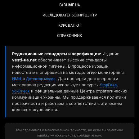
РАВНЫЕ.UA
ИССЛЕДОВАТЕЛЬСКИЙ ЦЕНТР
КУРС ВАЛЮТ
СПРАВОЧНИК
Редакционные стандарты и верификация:
Издание
vesti-ua.net
обеспечивает высокие стандарты
информационной гигиены. В процессе курации
новостей мы опираемся на методологию мониторинга
и
. Для проверки достоверности
ИМИ
Детектор медиа
материалов редакция использует ресурсы
,
StopFake
и официальные данные Центра стратегических
VoxCheck
коммуникаций Украины. Мы придерживаемся политики
прозрачности и работаем в соответствии с этическим
кодексом журналиста.
Мы стремимся к максимальной точности, но если вы заметили
ошибку — пожалуйста, сообщите нам: