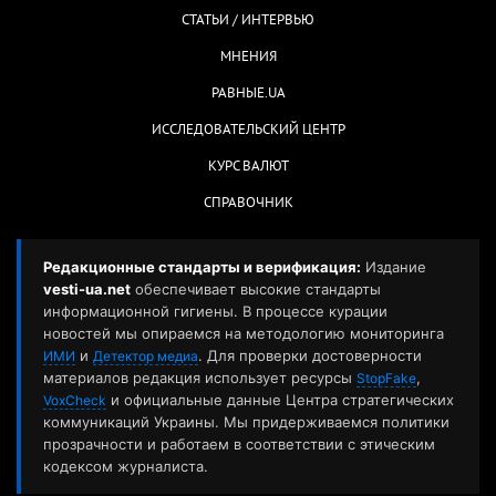
коммуникаций Украины. Мы придерживаемся политики
прозрачности и работаем в соответствии с этическим
кодексом журналиста.
Мы стремимся к максимальной точности, но если вы заметили
ошибку — пожалуйста, сообщите нам:
СООБЩИТЬ РЕДАКЦИИ →
vestiua.net@gmail.com
21+ | © 2012-2026 vesti-ua.net || Новости Украины. Контент
создается людьми: мы не используем ИИ для редактуры
материалов.
Украина. Киев. Мы в:
Facebook
|
Wikipedia
Материалы с сайта «vesti-ua.net» могут использоваться бесплатно с
обязательной активной гиперссылкой на vesti-ua.net в первом абзаце.
Также гиперссылка необходима при использовании части материала.
Ответственность за рекламу несет рекламодатель. Мнение авторов может
не совпадать с позицией редакции.