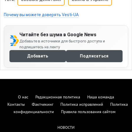
конфиденциальности
Правила пользования сайтом
НОВОСТИ
СТАТЬИ / ИНТЕРВЬЮ
МНЕНИЯ
РАВНЫЕ.UA
ИССЛЕДОВАТЕЛЬСКИЙ ЦЕНТР
КУРС ВАЛЮТ
СПРАВОЧНИК
Редакционные стандарты и верификация:
Издание
vesti-ua.net
обеспечивает высокие стандарты
информационной гигиены. В процессе курации
новостей мы опираемся на методологию мониторинга
и
. Для проверки достоверности
ИМИ
Детектор медиа
материалов редакция использует ресурсы
,
StopFake
и официальные данные Центра стратегических
VoxCheck