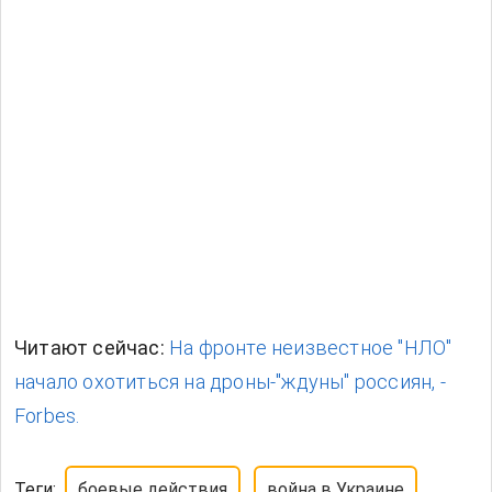
Forbes.
Теги:
боевые действия
война в Украине
Почему вы можете доверять Vesti-UA
Читайте без шума в Google News
Добавьте в источники для быстрого доступа и
подпишитесь на ленту
Добавить
Подписаться
О нас
Редакционная политика
Наша команда
Контакты
Фактчекинг
Политика исправлений
Политика