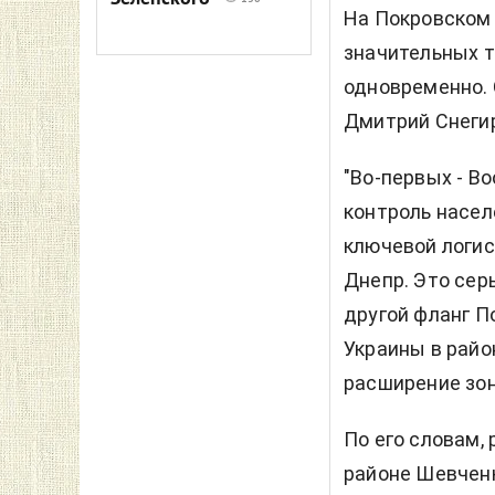
На Покровском
значительных т
одновременно. 
Дмитрий Снеги
"Во-первых - В
контроль насел
ключевой логис
Днепр. Это сер
другой фланг П
Украины в райо
расширение зон
По его словам,
районе Шевченк