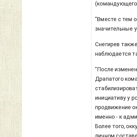
(командующего 
"Вместе с тем 
значительные у
Снегирев также
наблюдается та
"После изменен
Драпатого кома
стабилизироват
инициативу у р
продвижение ок
именно - к адм
Более того, ок
личном составе 