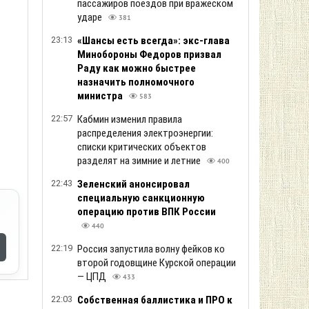
пассажиров поездов при вражеском
ударе
381
23:13
«Шансы есть всегда»: экс-глава
Минобороны Федоров призвал
Раду как можно быстрее
назначить полномочного
министра
583
22:57
Кабмин изменил правила
распределения электроэнергии:
списки критических объектов
разделят на зимние и летние
400
22:43
Зеленский анонсировал
специальную санкционную
операцию против ВПК России
440
22:19
Россия запустила волну фейков ко
второй годовщине Курской операции
— ЦПД
433
22:03
Собственная баллистика и ПРО к