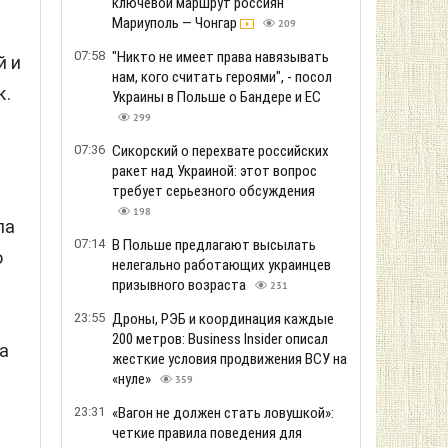
ключевой маршрут россиян
Мариуполь — Чонгар
209
07:58
"Никто не имеет права навязывать
й и
нам, кого считать героями", - посол
к.
Украины в Польше о Бандере и ЕС
299
07:36
Сикорский о перехвате российских
ракет над Украиной: этот вопрос
требует серьезного обсуждения
198
ла
07:14
В Польше предлагают высылать
о
нелегально работающих украинцев
призывного возраста
231
23:55
Дроны, РЭБ и координация каждые
200 метров: Business Insider описал
 а
жесткие условия продвижения ВСУ на
«нуле»
359
23:31
«Вагон не должен стать ловушкой»:
четкие правила поведения для