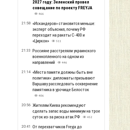
2027 году: Зеленский провел
совещание по проекту FREYJA
466
21:58
«Искандеров» становится меньше:
эксперт объяснил, почему РФ
переходит на ракеты С-400 и
«Циркон»
511
21:33
Россияне расстреляли украинского
военнопленного на одном из
направлений
446
21:14
«Места памяти должны быть вне
политики»: дипломаты призывают
Варшаву расследовать осквернение
памятника в урочище Белосток
406
20:56
Жителям Киева рекомендуют
сделать запас воды минимум на трое
суток из-за риска атак РФ
452
20:41
От перехватчиков Freyja до