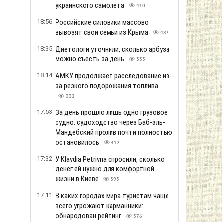
украинского самолета
410
18:56
Российские силовики массово
вывозят свои семьи из Крыма
482
18:35
Диетологи уточнили, сколько арбуза
можно съесть за день
333
18:14
АМКУ продолжает расследование из-
за резкого подорожания топлива
332
17:53
За день прошло лишь одно грузовое
судно: судоходство через Баб-эль-
Мандебский пролив почти полностью
остановилось
412
17:32
У Klavdia Petrivna спросили, сколько
денег ей нужно для комфортной
жизни в Киеве
393
17:11
В каких городах мира туристам чаще
всего угрожают карманники:
обнародован рейтинг
376