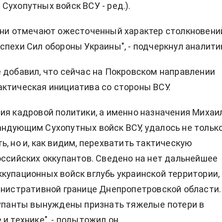
Сухопутных войск ВСУ - ред.).
они отмечают ожесточенный характер столкновени
спехи Сил обороны Украины", - подчеркнул аналити
 добавил, что сейчас на Покровском направлении
ктическая инициатива со стороны ВСУ.
ия кадровой политики, а именно назначения Михаи
ндующим Сухопутных войск ВСУ, удалось не тольк
ь, но и, как видим, перехватить тактическую
оссийских оккупантов. Сведено на нет дальнейшее
купационных войск вглубь украинской территории,
инистративной границе Днепропетровской области.
купанты вынуждены признать тяжелые потери в
и технике", - подытожил он.