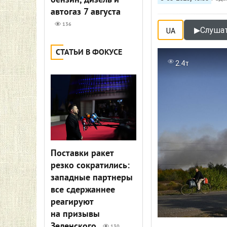
бензин, дизель и
автогаз 7 августа
136
▶
Слушат
UA
СТАТЬИ В ФОКУСЕ
2.4т
Поставки ракет
резко сократились:
западные партнеры
все сдержаннее
реагируют
на призывы
Зеленского
130