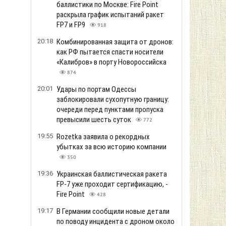
баллистики по Москве: Fire Point
раскрыла график испытаний ракет
FP7 и FP9
918
20:18
Комбинированная защита от дронов:
как РФ пытается спасти носители
«Калибров» в порту Новороссийска
874
20:01
Удары по портам Одессы
заблокировали сухопутную границу:
очереди перед пунктами пропуска
превысили шесть суток
772
19:55
Rozetka заявила о рекордных
убытках за всю историю компании
350
19:36
Украинская баллистическая ракета
FP-7 уже проходит сертификацию, -
Fire Point
428
19:17
В Германии сообщили новые детали
по поводу инцидента с дроном около