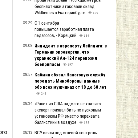
Пролетели более 1700 километров:
беспилотники атаковали склад
Wildberries в Екатеринбурге
169
09:29
С 1 сентября
повышается заработная плата
педагогов, - Корецкий
184
09:08
Инцидент в аэропорту Лейпцига: в
Германии опровергли, что
украинский Ан-124 перевозил
боеприпасы
197
08:57
Кабмин обязал Налоговую службу
передать Минобороны данные
обо всех мужчинах от 18 до 60 лет
243
08:34
«Ракет из США надолго не хватит»:
эксперт призвал бить по пусковым
установкам РФ вместо перехвата
баллистики в воздухе
195
ого
08:13
ВСУ взяли под огневой контроль