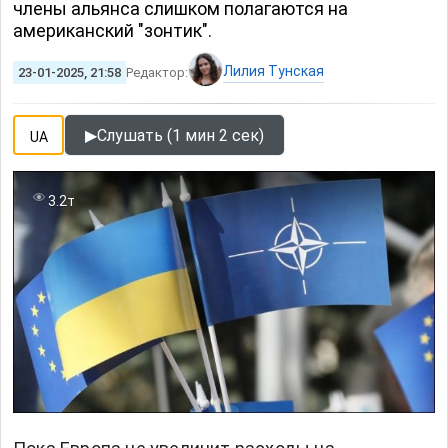
члены альянса слишком полагаются на
американский "зонтик".
Лилия Тунская
23-01-2025, 21:58
Редактор:
▶
Слушать (1 мин 2 сек)
UA
3.2т