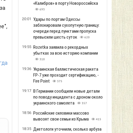
«Калибров» в порту Новороссийска
за
693
20:01
Удары по портам Одессы
заблокировали сухопутную границу:
е",
очереди перед пунктами пропуска
превысили шесть суток
620
19:55
Rozetka заявила о рекордных
убытках за всю историю компании
310
гда
19:36
Украинская баллистическая ракета
FP-7 уже проходит сертификацию, -
Fire Point
375
19:17
В Германии сообщили новые детали
по поводу инцидента с дроном около
украинского самолета
357
18:56
Российские силовики массово
вывозят свои семьи из Крыма
415
18:35
Диетологи уточнили, сколько арбуза