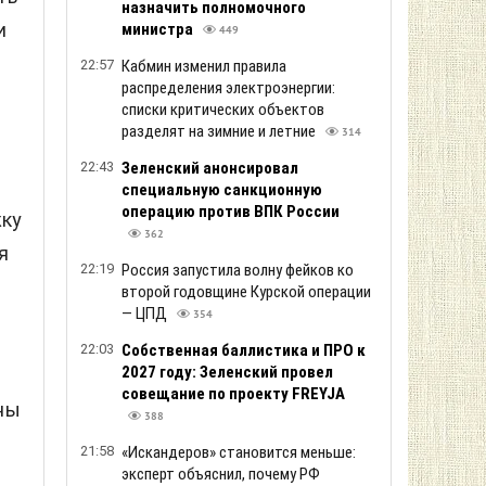
назначить полномочного
и
министра
449
22:57
Кабмин изменил правила
распределения электроэнергии:
списки критических объектов
разделят на зимние и летние
314
22:43
Зеленский анонсировал
специальную санкционную
операцию против ВПК России
жку
362
я
22:19
Россия запустила волну фейков ко
второй годовщине Курской операции
— ЦПД
354
22:03
Собственная баллистика и ПРО к
2027 году: Зеленский провел
совещание по проекту FREYJA
ны
388
21:58
«Искандеров» становится меньше:
эксперт объяснил, почему РФ