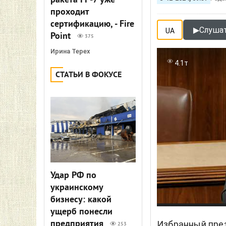
ракета FP-7 уже
проходит
сертификацию, - Fire
▶
Слушат
UA
Point
375
Ирина Терех
4.1т
СТАТЬИ В ФОКУСЕ
Удар РФ по
украинскому
бизнесу: какой
ущерб понесли
предприятия
Избранный пре
253