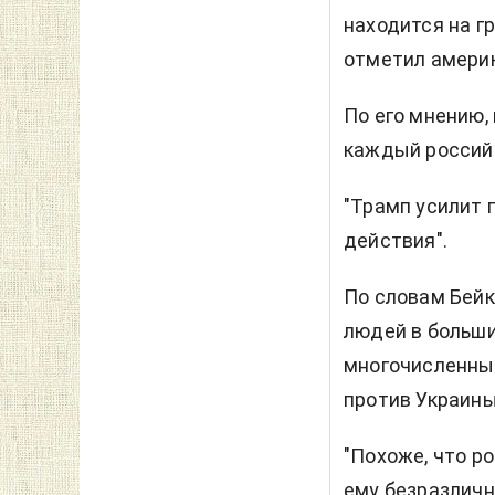
находится на г
отметил амери
По его мнению,
каждый россий
"Трамп усилит 
действия".
По словам Бейк
людей в больши
многочисленные
против Украины
"Похоже, что р
ему безразлично