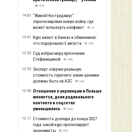
379
14:02
"Живой Нострадамус"
спрогнозировал новую войну: где
может вспыхнуть конфликт
2т
13:41
Курс валют в банках и обменниках:
что подорожало 6 августа
338
13:20
Суд избрал меру пресечения
Стефанишиной
348
12:59
Эксперт озвучил реальную
стоимость горючего: какие ценники
должны быть на АЗС
546
12:38
Отношение к украинцам в Польше
меняется, доля радикального
контента в соцсетях
уменьшилась
360
12:17
Стоимость доллара до конца 2027
года: какой курс прогнозируют
экономисты
447