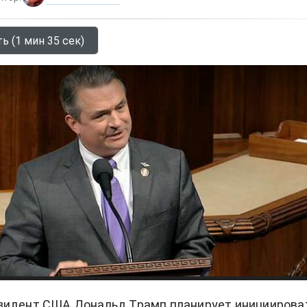
ь (1 мин 35 сек)
зидент США Дональд Трамп планирует инициирова