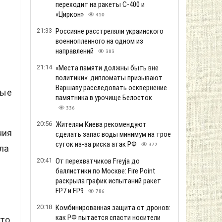
переходит на ракеты С-400 и
«Циркон»
410
21:33
Россияне расстреляли украинского
военнопленного на одном из
направлений
383
21:14
«Места памяти должны быть вне
политики»: дипломаты призывают
Варшаву расследовать осквернение
вые
памятника в урочище Белосток
336
20:56
Жителям Киева рекомендуют
ния
сделать запас воды минимум на трое
суток из-за риска атак РФ
372
ла
20:41
От перехватчиков Freyja до
баллистики по Москве: Fire Point
раскрыла график испытаний ракет
FP7 и FP9
786
20:18
Комбинированная защита от дронов:
как РФ пытается спасти носители
что