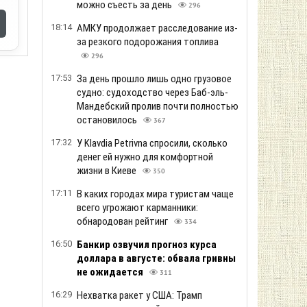
можно съесть за день
296
18:14
АМКУ продолжает расследование из-
за резкого подорожания топлива
296
17:53
За день прошло лишь одно грузовое
судно: судоходство через Баб-эль-
Мандебский пролив почти полностью
остановилось
367
17:32
У Klavdia Petrivna спросили, сколько
денег ей нужно для комфортной
жизни в Киеве
350
17:11
В каких городах мира туристам чаще
всего угрожают карманники:
обнародован рейтинг
334
16:50
Банкир озвучил прогноз курса
доллара в августе: обвала гривны
не ожидается
311
16:29
Нехватка ракет у США: Трамп