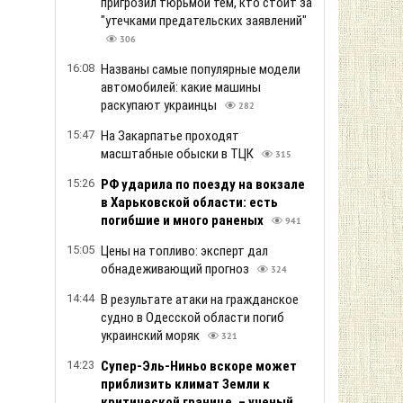
пригрозил тюрьмой тем, кто стоит за
"утечками предательских заявлений"
306
16:08
Названы самые популярные модели
автомобилей: какие машины
раскупают украинцы
282
15:47
На Закарпатье проходят
масштабные обыски в ТЦК
315
15:26
РФ ударила по поезду на вокзале
в Харьковской области: есть
погибшие и много раненых
941
15:05
Цены на топливо: эксперт дал
обнадеживающий прогноз
324
14:44
В результате атаки на гражданское
судно в Одесской области погиб
украинский моряк
321
14:23
Супер-Эль-Ниньо вскоре может
приблизить климат Земли к
критической границе, – ученый