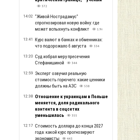
372
14:02
"Живой Нострадамус"
спрогнозировал новую войну: где
может вспыхнуть конфликт
1.9т
13:41
Курс валют в банках и обменниках:
что подорожало 6 августа
334
13:20
Суд избрал меру пресечения
Стефанишиной
344
12:59
Эксперт озвучил реальную
стоимость горючего: какие ценники
должны быть на АЗС
538
12:38
Отношение к украинцам в Польше
меняется, доля радикального
контента в соцсетях
уменьшилась
355
12:17
Стоимость доллара до конца 2027
года: какой курс прогнозируют
экономисты
443