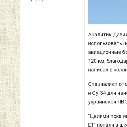
Аналитик Дэвид
использовать н
авиационные бо
120 км, благод
написал в коло
Специалист отм
и Су-34 для на
украинской ПВО
"Целями пока я
Е1" попали в ш