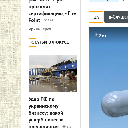
ракета FP-7 уже
проходит
сертификацию, - Fire
▶
Слушат
UA
Point
366
Ирина Терех
2.6т
СТАТЬИ В ФОКУСЕ
Удар РФ по
украинскому
бизнесу: какой
ущерб понесли
предприятия
251