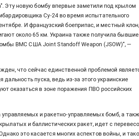
". Эту новую бомбу впервые заметили под крылом
мбардировщика Су-24 во время испытательного
ентябре. И французский боеприпас, и местный клон
игают около 65 км. Украина также получила бывшие
мбы ВМС США Joint Standoff Weapon (JSOW)", —
жден, что сейчас единственной проблемой являет
я дальность пуска, ведь из-за этого украинские
ют оказаться в зоне поражения ПВО российских
а управляемых и ракетно-управляемых бомб, а так
крылатых и баллистических ракет, идет с перевес
 Однако это касается многих аспектов войны, и так