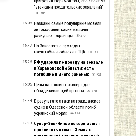
пригрозил тюрьмой тем, кто стоит за
"утечками предательских заявлений"
301
16:08
Названы самые популярные модели
автомобилей: какие машины
раскупают украинцы
277
15:47
На Закарпатье проходят
масштабные обыски в ТЦК
311
15:26
РФ ударила по поезду на вокзале
в Харьковской области: есть
погибшие и много раненых
923
15:05
Цены на топливо: эксперт дал
обнадеживающий прогноз
320
14:44
В результате атаки на гражданское
судно в Одесской области погиб
украинский моряк
316
14:23
Супер-Эль-Ниньо вскоре может
приблизить климат Земли к
критической границе, – ученый