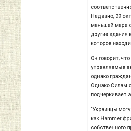
соответственно
Недавно, 29 ок
меньшей мере о
другие здания 
которое находи
Он говорит, чт
управляемые ав
однако граждан
Однако Силам о
подчеркивает а
"Украинцы мог
как Hammer фр
собственного 