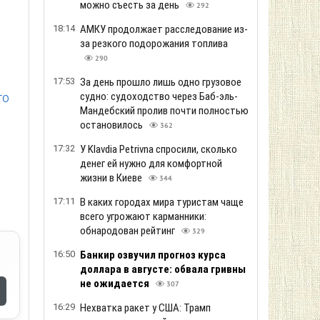
можно съесть за день
292
18:14
АМКУ продолжает расследование из-
за резкого подорожания топлива
290
17:53
За день прошло лишь одно грузовое
судно: судоходство через Баб-эль-
го
Мандебский пролив почти полностью
остановилось
362
17:32
У Klavdia Petrivna спросили, сколько
денег ей нужно для комфортной
жизни в Киеве
344
17:11
В каких городах мира туристам чаще
всего угрожают карманники:
обнародован рейтинг
329
16:50
Банкир озвучил прогноз курса
доллара в августе: обвала гривны
не ожидается
307
16:29
Нехватка ракет у США: Трамп