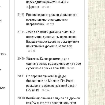
переходит на ракеты С-400 и
.
«Циркон»
399
21:33
Россияне расстреляли украинского
военнопленного на одном из
и
направлений
375
21:14
«Места памяти должны быть вне
политики»: дипломаты призывают
Варшаву расследовать осквернение
памятника в урочище Белосток
328
во,
20:56
Жителям Киева рекомендуют
сделать запас воды минимум на трое
,
суток из-за риска атак РФ
365
20:41
От перехватчиков Freyja до
баллистики по Москве: Fire Point
раскрыла график испытаний ракет
ами
FP7 и FP9
764
20:18
Комбинированная защита от дронов:
как РФ пытается спасти носители