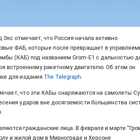
 Экс отмечает, что Россия начала активно
овые ФАБ, которые после превращает в управляе
мбы (КАБ) под названием Grom-E1 с дальностью д
аря встроенному ракетному двигателю. Об этом он
нке для издания
The Telegraph
.
ечает, что эти КАБы снаряжаются на самолеты Су
несения ударов вне досягаемости большинства сис
.
вляются гражданские лица. В феврале и марте "Гро
колу и жилой дом в Мирнограде и Херсоне