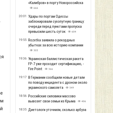
«Калибров» в порту Новороссийска
666
20:01
Удары по портам Одессы
,
заблокировали сухопутную границу:
очереди перед пунктами пропуска
превысили шесть суток
604
19:55
Rozetka заявила о рекордных
убытках за всю историю компании
303
ся
19:36
Украинская баллистическая ракета
FP-7 уже проходит сертификацию, -
Fire Point
366
19:17
В Германии сообщили новые детали
по поводу инцидента с дроном около
украинского самолета
349
же
18:56
Российские силовики массово
ом
вывозят свои семьи из Крыма
406
ой
18:35
Диетологи уточнили, сколько арбуза