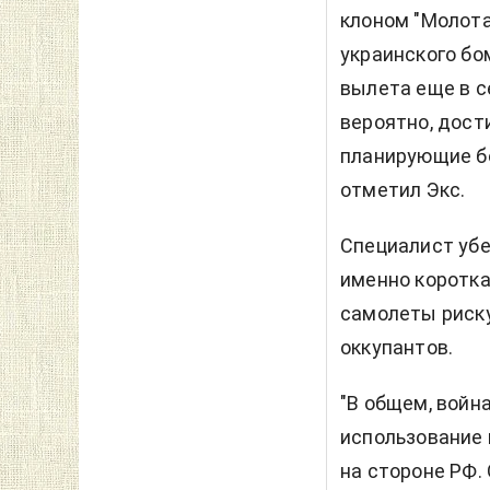
клоном "Молота
украинского бо
вылета еще в с
вероятно, дост
планирующие бо
отметил Экс.
Специалист убе
именно коротка
самолеты риску
оккупантов.
"В общем, войн
использование 
на стороне РФ.