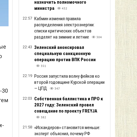
назначить полномочного
министра
432
22:57
Кабмин изменил правила
распределения электроэнергии:
списки критических объектов
разделят на зимние и летние
304
мые
22:43
Зеленский анонсировал
специальную санкционную
о
операцию против ВПК России
351
22:19
Россия запустила волну фейков ко
второй годовщине Курской операции
— ЦПД
347
-30
22:03
Собственная баллистика и ПРО к
тем
2027 году: Зеленский провел
совещание по проекту FREYJA
382
м-
21:58
«Искандеров» становится меньше:
эксперт объяснил, почему РФ