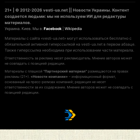
21+ | © 2012-2026 vesti-ua.net || Новости Украины. Контент
создается людьми: мы не используем ИИ для редактуры
материалов.
Украина. Киев. Мы в:
Facebook
|
Wikipedia
Материалы с сайта «vesti-ua.net» могут использоваться бесплатно с
обязательной активной гиперссылкой на vesti-ua.net в первом абзаце.
Также гиперссылка необходима при использовании части материала.
Ответственность за рекламу несет рекламодатель. Мнение авторов может
не совпадать с позицией редакции.
Материалы с плашкой
"Партнерский материал"
размещаются на правах
рекламы (21+).
«Новости компании»
– информационный формат,
основанный на пресс-релизах компаний; редакция не несет
ответственности за их содержание. Мнение авторов может не совпадать с
позицией редакции.