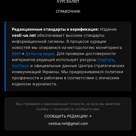
КУРС ВАЛЮТ
СПРАВОЧНИК
Редакционные стандарты и верификация:
Издание
vesti-ua.net
обеспечивает высокие стандарты
информационной гигиены. В процессе курации
новостей мы опираемся на методологию мониторинга
и
. Для проверки достоверности
ИМИ
Детектор медиа
материалов редакция использует ресурсы
,
StopFake
и официальные данные Центра стратегических
VoxCheck
коммуникаций Украины. Мы придерживаемся политики
прозрачности и работаем в соответствии с этическим
кодексом журналиста.
Мы стремимся к максимальной точности, но если вы заметили
ошибку — пожалуйста, сообщите нам:
СООБЩИТЬ РЕДАКЦИИ →
vestiua.net@gmail.com