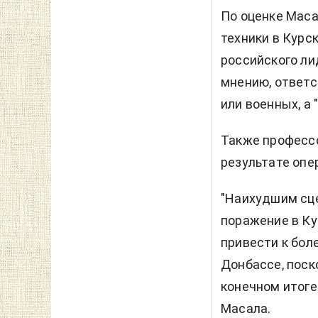
По оценке Маса
техники в Курс
российского ли
мнению, ответс
или военных, а
Также професс
результате опе
"Наихудшим сце
поражение в Ку
привести к бол
Донбассе, поск
конечном итоге
Масала.