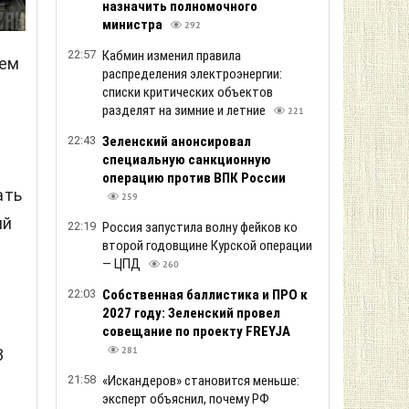
назначить полномочного
министра
292
22:57
Кабмин изменил правила
ием
распределения электроэнергии:
списки критических объектов
разделят на зимние и летние
221
22:43
Зеленский анонсировал
специальную санкционную
операцию против ВПК России
ать
259
ий
22:19
Россия запустила волну фейков ко
второй годовщине Курской операции
— ЦПД
260
22:03
Собственная баллистика и ПРО к
2027 году: Зеленский провел
совещание по проекту FREYJA
281
3
21:58
«Искандеров» становится меньше:
эксперт объяснил, почему РФ