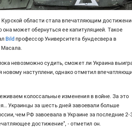
 Курской области
стала впечатляющим достижен
о она может обернуться ее капитуляцией. Такое
ал
Bild
профессор Университета бундесвера в
 Масала.
 пока невозможно судить, сможет ли Украина выигр
я новому наступлени, однако отметил впечатляющ
еживаем колоссальные изменения в войне. За это
я… Украинцы за шесть дней завоевали больше
оссии, чем РФ завоевала в Украине за последние 2-
ечатляющее достижение", - отметил он.