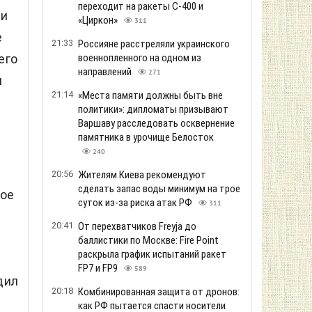
переходит на ракеты С-400 и
 и
«Циркон»
311
е
21:33
Россияне расстреляли украинского
военнопленного на одном из
его
направлений
271
и
21:14
«Места памяти должны быть вне
политики»: дипломаты призывают
Варшаву расследовать осквернение
памятника в урочище Белосток
240
20:56
Жителям Киева рекомендуют
сделать запас воды минимум на трое
ное
суток из-за риска атак РФ
311
20:41
От перехватчиков Freyja до
баллистики по Москве: Fire Point
раскрыла график испытаний ракет
FP7 и FP9
589
дил
20:18
Комбинированная защита от дронов:
как РФ пытается спасти носители