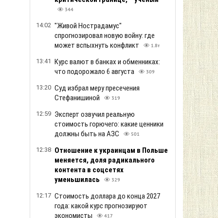
344
14:02
"Живой Нострадамус"
спрогнозировал новую войну: где
может вспыхнуть конфликт
1.8т
13:41
Курс валют в банках и обменниках:
что подорожало 6 августа
309
13:20
Суд избрал меру пресечения
Стефанишиной
319
12:59
Эксперт озвучил реальную
стоимость горючего: какие ценники
должны быть на АЗС
501
12:38
Отношение к украинцам в Польше
меняется, доля радикального
контента в соцсетях
уменьшилась
329
12:17
Стоимость доллара до конца 2027
года: какой курс прогнозируют
экономисты
417