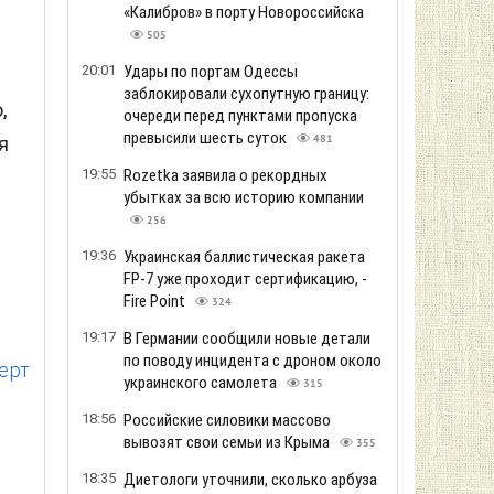
«Калибров» в порту Новороссийска
505
20:01
Удары по портам Одессы
заблокировали сухопутную границу:
,
очереди перед пунктами пропуска
превысили шесть суток
481
я
19:55
Rozetka заявила о рекордных
убытках за всю историю компании
256
19:36
Украинская баллистическая ракета
FP-7 уже проходит сертификацию, -
Fire Point
324
19:17
В Германии сообщили новые детали
по поводу инцидента с дроном около
ерт
украинского самолета
315
18:56
Российские силовики массово
вывозят свои семьи из Крыма
355
18:35
Диетологи уточнили, сколько арбуза