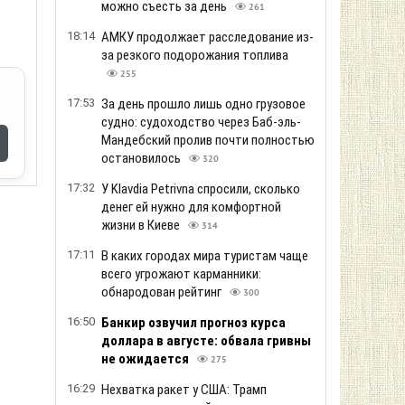
можно съесть за день
261
18:14
АМКУ продолжает расследование из-
за резкого подорожания топлива
255
17:53
За день прошло лишь одно грузовое
судно: судоходство через Баб-эль-
Мандебский пролив почти полностью
остановилось
320
17:32
У Klavdia Petrivna спросили, сколько
денег ей нужно для комфортной
жизни в Киеве
314
17:11
В каких городах мира туристам чаще
всего угрожают карманники:
обнародован рейтинг
300
16:50
Банкир озвучил прогноз курса
доллара в августе: обвала гривны
не ожидается
275
16:29
Нехватка ракет у США: Трамп