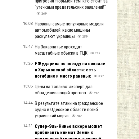
пригрозил тюрьмой тем, кто стоит за
"утечками предательских заявлений"
269
16:08
Названы самые популярные модели
автомобилей: какие машины
раскупают украинцы
259
15:47
На Закарпатье проходят
масштабные обыски в ТЦК
282
15:26
РФ ударила по поезду на вокзале
в Харьковской области: есть
погибшие и много раненых
837
15:05
Цены на топливо: эксперт дал
обнадеживающий прогноз
292
14:44
В результате атаки на гражданское
судно в Одесской области погиб
украинский моряк
282
14:23
Супер-Эль-Ниньо вскоре может
приблизить климат Земли к
критической границе, – ученый