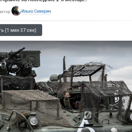
Илько Северин
актор:
ь (1 мин 37 сек)