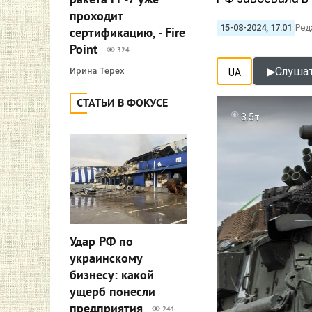
ракета FP-7 уже
проходит
15-08-2024, 17:01
Ред
сертификацию, - Fire
Point
324
▶
Слушат
Ирина Терех
UA
СТАТЬИ В ФОКУСЕ
3.5т
Удар РФ по
украинскому
бизнесу: какой
ущерб понесли
предприятия
241