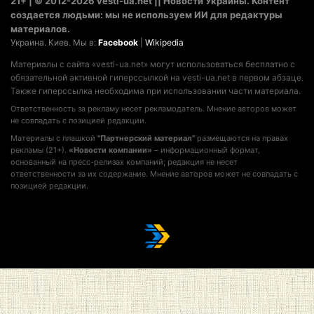
21+ | © 2012-2026 vesti-ua.net || Новости Украины. Контент
создается людьми: мы не используем ИИ для редактуры
материалов.
Украина. Киев. Мы в:
Facebook
|
Wikipedia
Материалы с сайта «vesti-ua.net» могут использоваться бесплатно с
обязательной активной гиперссылкой на vesti-ua.net в первом абзаце.
Также гиперссылка необходима при использовании части материала.
Ответственность за рекламу несет рекламодатель. Мнение авторов может
не совпадать с позицией редакции.
Материалы с плашкой
"Партнерский материал"
размещаются на правах
рекламы (21+).
«Новости компании»
– информационный формат,
основанный на пресс-релизах компаний; редакция не несет
ответственности за их содержание. Мнение авторов может не совпадать с
позицией редакции.