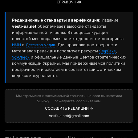
СПРАВОЧНИК
Редакционные стандарты и верификация:
Издание
vesti-ua.net
обеспечивает высокие стандарты
информационной гигиены. В процессе курации
новостей мы опираемся на методологию мониторинга
и
. Для проверки достоверности
ИМИ
Детектор медиа
материалов редакция использует ресурсы
,
StopFake
и официальные данные Центра стратегических
VoxCheck
коммуникаций Украины. Мы придерживаемся политики
прозрачности и работаем в соответствии с этическим
кодексом журналиста.
Мы стремимся к максимальной точности, но если вы заметили
ошибку — пожалуйста, сообщите нам:
СООБЩИТЬ РЕДАКЦИИ →
vestiua.net@gmail.com