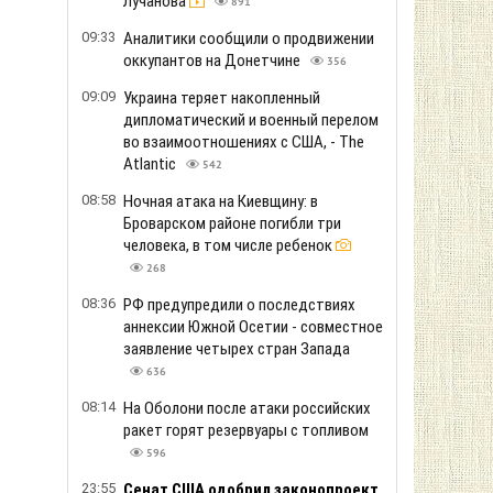
Лучанова
891
09:33
Аналитики сообщили о продвижении
оккупантов на Донетчине
356
09:09
Украина теряет накопленный
дипломатический и военный перелом
во взаимоотношениях с США, - The
Atlantic
542
08:58
Ночная атака на Киевщину: в
Броварском районе погибли три
человека, в том числе ребенок
268
08:36
РФ предупредили о последствиях
аннексии Южной Осетии - совместное
заявление четырех стран Запада
636
08:14
На Оболони после атаки российских
ракет горят резервуары с топливом
596
23:55
Сенат США одобрил законопроект