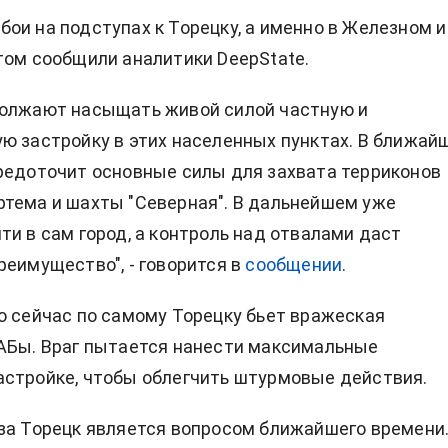
ои на подступах к Торецку, а именно в Железном и
том сообщили аналитики DeepState.
должают насыщать живой силой частную и
ю застройку в этих населенных пунктах. В ближай
редоточит основные силы для захвата терриконов
тема и шахты "Северная". В дальнейшем уже
ти в сам город, а контроль над отвалами даст
реимущество", - говорится в
сообщении
.
о сейчас по самому Торецку бьет вражеская
АБы. Враг пытается нанести максимальные
стройке, чтобы облегчить штурмовые действия.
за Торецк является вопросом ближайшего времени.