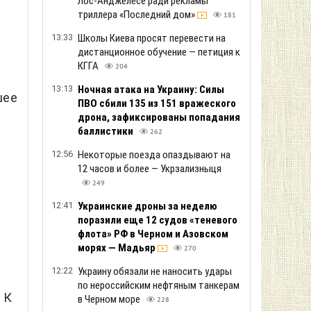
Лос-Анджелесе ради рекламы
триллера «Последний дом»
181
13:33
Школы Киева просят перевести на
дистанционное обучение — петиция к
КГГА
204
13:13
Ночная атака на Украину: Силы
шее
ПВО сбили 135 из 151 вражеского
дрона, зафиксированы попадания
баллистики
262
12:56
Некоторые поезда опаздывают на
12 часов и более — Укрзализныця
249
12:41
Украинские дроны за неделю
поразили еще 12 судов «теневого
флота» РФ в Черном и Азовском
морях — Мадьяр
270
12:22
Украину обязали не наносить удары
по нероссийским нефтяным танкерам
 К
в Черном море
228