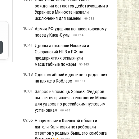
рождении остаются действующими в
Украине: в Минюсте назвали
исключения для замены
252
10:57
Армия РФ ударила по пассажирскому
поезду Киев-Сумы
254
10:41
Дроны атаковали Ильский и
Сызранский НПЗ в РФ: на
предприятиях вспыхнули
масштабные пожары
343
10:18
Один погибший и двое пострадавших
на пляже в Коблево
382
10:01
Запрос на помощь SpaceX: Федоров
пытается привлечь технологии Маска
для ударов по российским пусковым
установкам
486
09:56
Напряжение в Киевской области:
жители Калиновки потребовали
ответов у родных бывшего комбрига