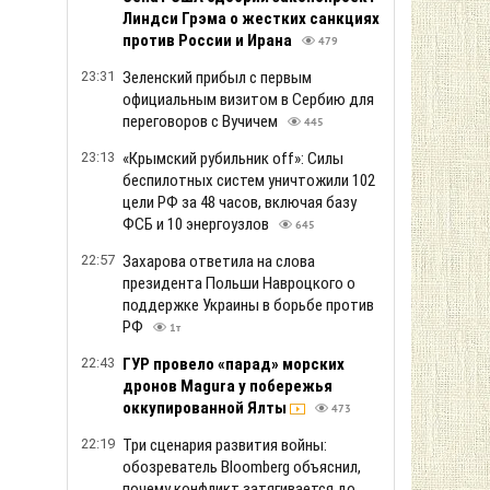
Линдси Грэма о жестких санкциях
против России и Ирана
479
23:31
Зеленский прибыл с первым
официальным визитом в Сербию для
переговоров с Вучичем
445
23:13
«Крымский рубильник off»: Силы
беспилотных систем уничтожили 102
цели РФ за 48 часов, включая базу
ФСБ и 10 энергоузлов
645
22:57
Захарова ответила на слова
президента Польши Навроцкого о
поддержке Украины в борьбе против
РФ
1т
22:43
ГУР провело «парад» морских
дронов Magura у побережья
оккупированной Ялты
473
22:19
Три сценария развития войны:
обозреватель Bloomberg объяснил,
почему конфликт затягивается до