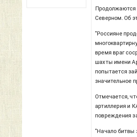
Продолжаются б
Северном. Об э
"Россияне про
многоквартирну
время враг сос
шахты имени Ар
попытается зай
значительное п
Отмечается, чт
артиллерия и К
повреждения за
"Начало битвы 