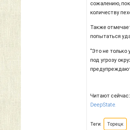
сожалению, пок
количеству пех
Также отмечает
попытаться уда
"Это не только
под угрозу окр
предупреждают 
Читают сейчас
DeepState.
Теги:
Торецк