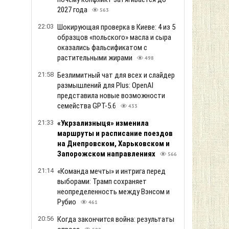
2027 года
563
22:03
Шокирующая проверка в Киеве: 4 из 5
образцов «польского» масла и сыра
оказались фальсификатом с
растительными жирами
498
21:58
Безлимитный чат для всех и слайдер
размышлений для Plus: OpenAI
представила новые возможности
семейства GPT-5.6
433
21:33
«Укрзализныця» изменила
маршруты и расписание поездов
на Днепровском, Харьковском и
Запорожском направлениях
566
21:14
«Команда мечты» и интрига перед
выборами: Трамп сохраняет
неопределенность между Вэнсом и
Рубио
461
20:56
Когда закончится война: результаты