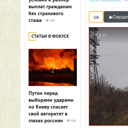
условия и размер
выплат гражданам
без страхового
▶
Слушат
UA
стажа
169
2.7т
СТАТЬИ В ФОКУСЕ
Путин перед
выборами ударами
по Киеву спасает
свой авторитет в
глазах россиян
350