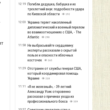
у
12:19
Погибли дедушка, бабушка и их
трехлетний внук: подробности удара
по Киевской области
192
12:03
Украина теряет накопленный
т
дипломатический и военный перелом
во взаимоотношениях с США, - The
Atlantic
290
ит
11:58
Не выбрасывайте сердцевину:
эксперты рассказали о скрытой
пользе и опасности яблочных
косточек
265
11:29
Отстранен от службы генерал США,
который координировал помощь
Украине
218
11:11
«Я не железный», - 39-летний
Александр Усик откровенно
рассказал о причинах ухода из
профессионального бокса
339
10:57
Советские свидетельства о